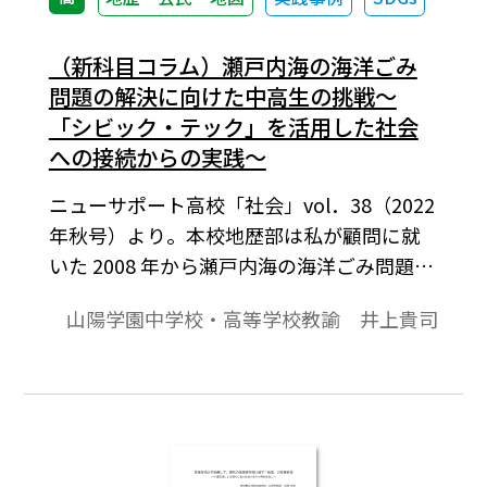
（新科目コラム）瀬戸内海の海洋ごみ
問題の解決に向けた中高生の挑戦～
「シビック・テック」を活用した社会
への接続からの実践～
ニューサポート高校「社会」vol．38（2022
年秋号）より。本校地歴部は私が顧問に就
いた 2008 年から瀬戸内海の海洋ごみ問題に
焦点を当て、その解決に向けて、海底ごみや
山陽学園中学校・高等学校教諭 井上貴司
島嶼部の海岸漂着ごみの回収活動、ごみの
発生抑制のための啓発活動に取り組んでい
る。回収活動で現在堆積するごみを減らす
こと、啓発活動で未来に発生するごみを減
らすことは、2015 年に国連で提唱された
SDGs（持続可能な開発目標）に先駆けた目