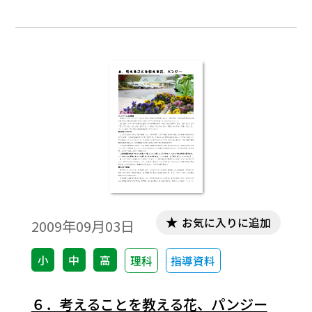
る。
お気に入りに追加
2009年09月03日
小
中
高
理科
指導資料
６．考えることを教える花、パンジー