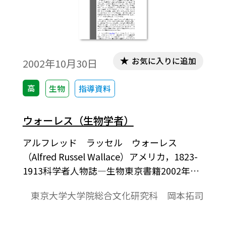
お気に入りに追加
2002年10月30日
高
生物
指導資料
ウォーレス（生物学者）
アルフレッド ラッセル ウォーレス
（Alfred Russel Wallace）アメリカ，1823-
1913科学者人物誌―生物東京書籍2002年10
月作成ダーウィンと個別に自然選択説に到
東京大学大学院総合文化研究科 岡本拓司
達し，また世界の生物分布の区画の上で重
要なウォーレス線に名を残しているイギリ