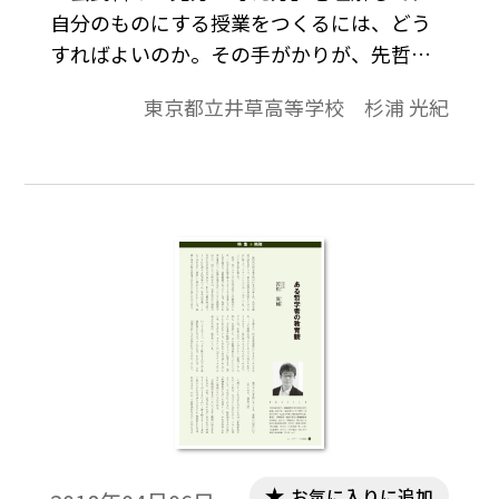
自分のものにする授業をつくるには、どう
すればよいのか。その手がかりが、先哲の
思想（や概念・理論）を使って、現代社会
東京都立井草高等学校 杉浦 光紀
や日常の課題を考察する学習活動にあると
考え、実践研究をしてきた。本稿では、“中
国思想”を現代の政治やニュースと関連させ
て探究する「倫理」の実践を紹介する。授
業での対話や論述によって、社会と自己に
向き合い、“温故知新”を実現する学びとな
った。
お気に入りに追加