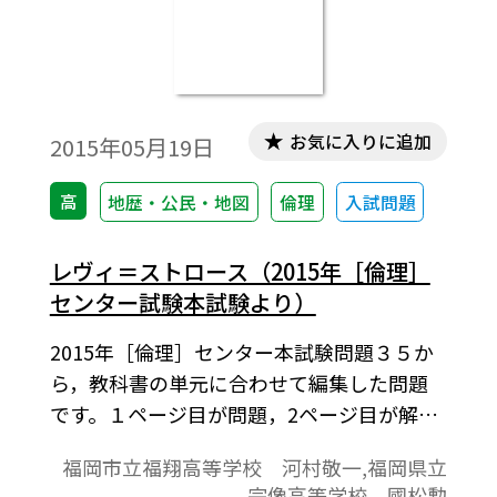
お気に入りに追加
2015年05月19日
高
地歴・公民・地図
倫理
入試問題
レヴィ＝ストロース（2015年［倫理］
センター試験本試験より）
2015年［倫理］センター本試験問題３５か
ら，教科書の単元に合わせて編集した問題
です。１ページ目が問題，2ページ目が解答
と解説の構成になっています。
福岡市立福翔高等学校 河村敬一,福岡県立
宗像高等学校 國松勲