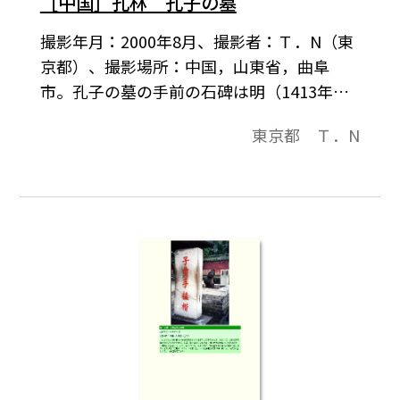
［中国］孔林 孔子の墓
撮影年月：2000年8月、撮影者：Ｔ．N（東
京都）、撮影場所：中国，山東省，曲阜
市。孔子の墓の手前の石碑は明（1413年）
のもの（碑の文字は「大成至聖文宣
東京都 Ｔ．N
王」），後ろのは元（1244年，第50代子孫
の孔元が建てた。碑の文字は「宣聖墓」）
のもの。「大成至聖文宣王」も「宣聖」も
孔子の尊称（追称）である。魯の哀公が孔
子が卒すると，尼父と諡（おくりな）した
のがはじまりで，以後歴代改称されてい
る。誰かが供えた果物が置いてあった。