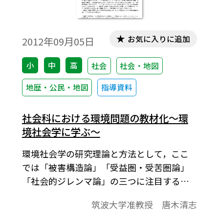
お気に入りに追加
2012年09月05日
小
中
高
社会
社会・地図
地歴・公民・地図
指導資料
社会科における環境問題の教材化～環
境社会学に学ぶ～
環境社会学の研究理論と方法として，ここ
では「被害構造論」「受益圏・受苦圏論」
「社会的ジレンマ論」の三つに注目する。
その上で，この三つが環境問題を教材化す
筑波大学准教授 唐木清志
るにあたりどのように役立つのかを検討す