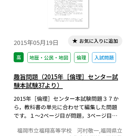
お気に入りに追加
2015年05月19日
高
地歴・公民・地図
倫理
入試問題
趣旨問題（2015年［倫理］センター試
験本試験37より）
2015年［倫理］センター本試験問題３７か
ら，教科書の単元に合わせて編集した問題
です。１～2ページ目が問題，3ページ目が
解答と解説の構成になっています。
福岡市立福翔高等学校 河村敬一,福岡県立