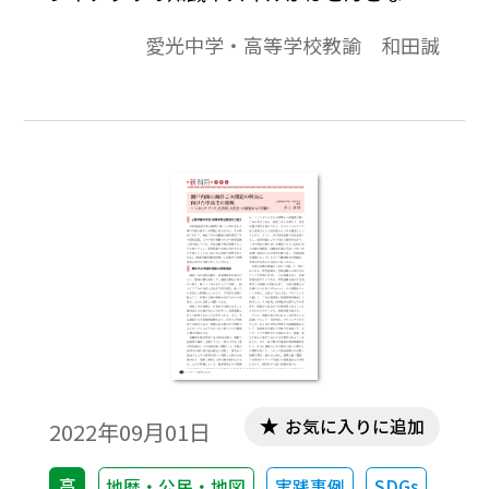
ても問題なく実践でき、挑戦する気になる
愛光中学・高等学校教諭 和田誠
かどうかという教師側のマインドの問題が
重要であることも強調した。今回は、その
マインドをベースにしながら、前回より少
し深く掘り下げた授業実践をいくつか紹介
したい。
お気に入りに追加
2022年09月01日
高
地歴・公民・地図
実践事例
SDGs