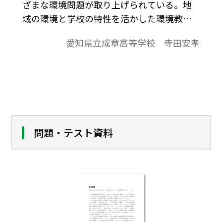
ざまな環境問題が取り上げられている。地
域の環境と学校の特性を活かした環境教育
の実践をおこない，その結果，環境に関す
愛知県立成章高等学校 寺田安孝
る生徒の意識がどのように変わったかを評
価し検討した。
問題・テスト資料