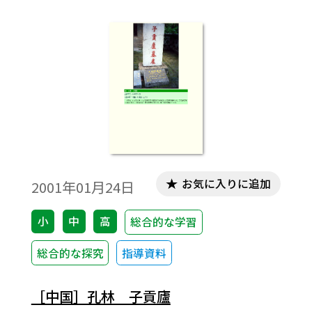
ている。ウルシ科で，湯島聖堂及び岡山県
閑谷学校にある。子貢は衛（河南省）の
人。『山東通志』に「孔林有子貢手植楷，
囲一丈，枯而不朽」とある。（大漢和辞典
より）
お気に入りに追加
2001年01月24日
小
中
高
総合的な学習
総合的な探究
指導資料
［中国］孔林 子貢廬