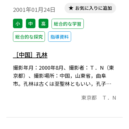
お気に入りに追加
2001年01月24日
小
中
高
総合的な学習
総合的な探究
指導資料
［中国］孔林
撮影年月：2000年8月、撮影者：Ｔ．N（東
京都）、撮影場所：中国，山東省，曲阜
市。孔林は古くは至聖林ともいい，孔子及
びその子孫の墓地である。広さは約200万平
東京都 Ｔ．N
方メートル，周囲７キロメートル。22000本
余の古樹と，1000余の碑石があり，子孫は
10万人。世界で最も長く続く一族の墓地で
ある。