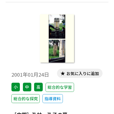
スの生物学者アルフレッド・ラッセル・ウ
ォーレスは1823年1月8日にウエールズの，
ある村に生まれた。家は貧しくて十分な教
育は受けられず，少年時代から兄たちに従
い，ロンドンその他の土地で測量や建築の
手伝いをし，やっと生活していた。しかし
独学で勉強を続け，とくに植物学など博物
学に興味をもった。やがてレーセスターの
中学校で，わずかの時間教えるという些細
な職を得た。そのころ図書館で昆虫学者の
ヘンリー・ウォルター・ベーツ（1825-
お気に入りに追加
2001年01月24日
1892）と知り合いになり，親しくなって，
二人で南アメリカへの採集旅行を計画し
小
中
高
総合的な学習
た。
総合的な探究
指導資料