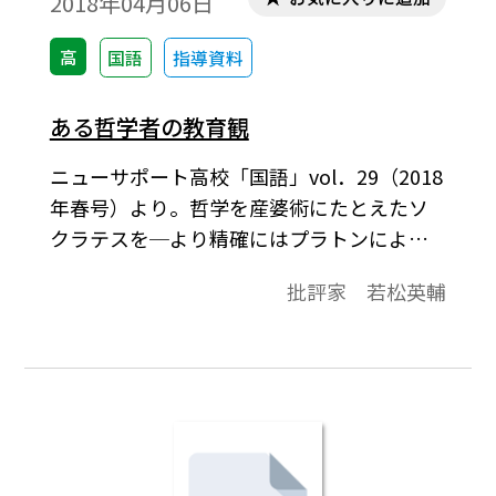
2018年04月06日
高
国語
指導資料
ある哲学者の教育観
ニューサポート高校「国語」vol．29（2018
年春号）より。哲学を産婆術にたとえたソ
クラテスを─より精確にはプラトンによっ
て伝えられたソクラテスを─思い浮べる人
批評家 若松英輔
もいるかもしれない。アランは，生涯にわ
たってプラトン（前四二七～三四七）を愛
読した。その影響は甚大だったといってよ
い。その思索の軌跡は『プラトンに関する
十一章』にまとめられている。