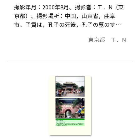
撮影年月：2000年8月、撮影者：Ｔ．N（東
京都）、撮影場所：中国，山東省，曲阜
市。子貢は，孔子の死後，孔子の墓のすぐ
隣の庵で６年間孔子の墓を見守った。この
東京都 Ｔ．N
碑の後ろに庵がある。子貢は弁舌・貨殖の
才能があった。魯・衛の宰相となった。