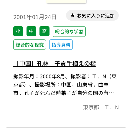
お気に入りに追加
2001年01月24日
小
中
高
総合的な学習
総合的な探究
指導資料
［中国］孔林 子貢手植えの楷
撮影年月：2000年8月、撮影者：Ｔ．N（東
京都）、撮影場所：中国，山東省，曲阜
市。孔子が死んだ時弟子が自分の国の有名
な木を持ってきて植えた。その一つ。宋代
東京都 Ｔ．N
に雷で焼けたということである。孔木，黄
連木ともいわれる。枝の出方が整然として
いるので「楷書」の語源になったといわれ