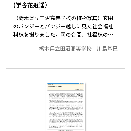
(学舎花逍遥）
（栃木県立田沼高等学校の植物写真）玄関
のパンジーとパンジー越しに見た社会福祉
科棟を撮りました。雨の合間、社福棟の屋
根の緑と壁の黄それに手前の車の赤がカラ
栃木県立田沼高等学校 川島基巳
フルなパンジーと彩りを競っているかのよ
うでした。