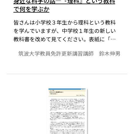
身近な科学の話―『理科』という教科
で何を学ぶか
皆さんは小学校３年生から理科という教科
を学んでいますが、中学校１年生の新しい
教科書を改めて見てください。表紙に「理
科」ということばが入っている教科書と
筑波大学教員免許更新講習講師 鈴木伸男
「科学」ということばが入っている教科書
とがあります。