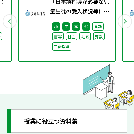
：
「日本語指導が必要な児
童生徒の受入状況等に関
する調査（令和5年
小
中
高
他
国語
度）」の結果について
合
書写
社会
地図
算数
生徒指導
授業に役立つ資料集