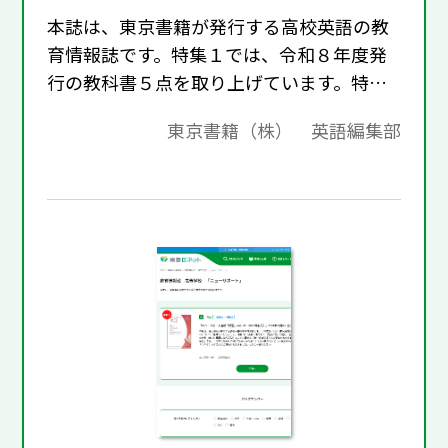
本誌は、東京書籍が発行する高校英語の教
育情報誌です。特集１では、令和８年度発
行の教科書５点を取り上げています。特集
２では、「朗読のすすめ」を取り上げてい
東京書籍（株） 英語編集部
ます。せひご一読ください。 教科書ライン
アップ 【新刊】BRIGHTEST English
Communication Ⅰ 東京書籍英語編集
部 ENRICH LEARNING English
Communication Ⅰ Revised 東京書籍英語
編集部 Power On English Communication Ⅰ
Revised 浅見 道明・東京書籍英語編集
部 All Aboard! English Communication Ⅰ
Revised 清田 洋一・東京書籍英語編集
部 NEW FAVORITE English Logic and
Expression Ⅰ Revised 東京書籍英語編集
部 朗読の魅力～読む英語から伝える英語へ