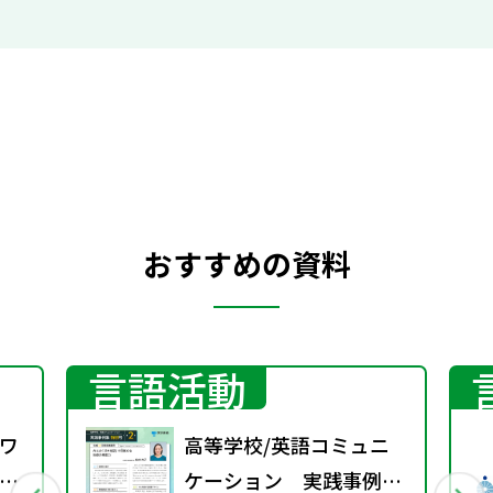
おすすめの資料
言語活動
ワ
高等学校/英語コミュニ
10
ケーション 実践事例