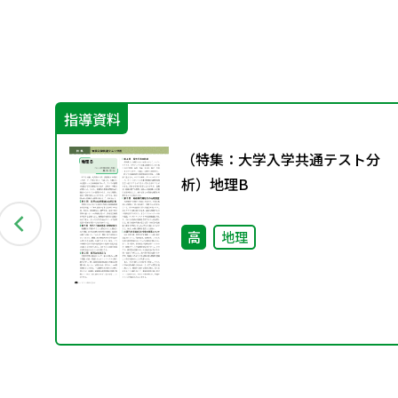
指導資料
景
（特集：大学入学共通テスト分
析）地理B
高
地理