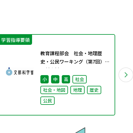
学習指導要領
学
教育課程部会 社会・地理歴
史・公民ワーキング（第7回）
配付資料
小
中
高
社会
社会・地図
地理
歴史
公民