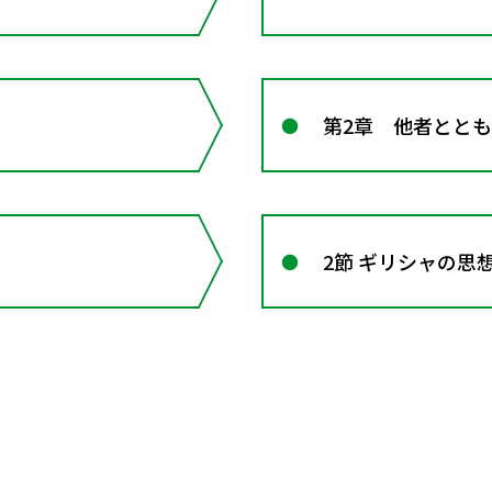
第2章 他者とと
2節 ギリシャの思