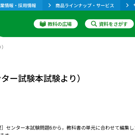
業情報・採用情報
商品ラインナップ・サービス
教科の広場
資料をさがす
り）
ンター試験本試験より）
倫理］センター本試験問題6から，教科書の単元に合わせて編集