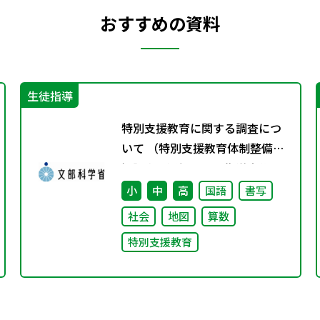
おすすめの資料
生徒指導
特別支援教育に関する調査につ
いて （特別支援教育体制整備状
況調査、通級による指導実施状
況調査）
小
中
高
国語
書写
社会
地図
算数
特別支援教育