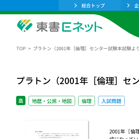
総合トップ
企
TOP
プラトン（2001年［倫理］センター試験本試験よ
プラトン（2001年［倫理］セ
高
地歴・公民・地図
倫理
入試問題
2001年［