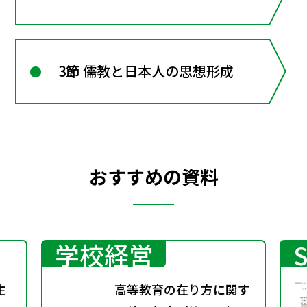
3節 儒教と日本人の思想形成
おすすめの資料
学校経営
生
高等教育の在り方に関す