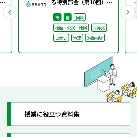
の
る特別部会（第10回）配
会
付資料
高
他
国語
し
地歴・公民・地図
世界史
日本史
地理
進路指導
授業に役立つ資料集