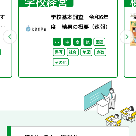
学校経営
す
学校基本調査－令和6年
）配
度 結果の概要（速報）
小
中
高
他
国語
書写
社会
地図
算数
その他