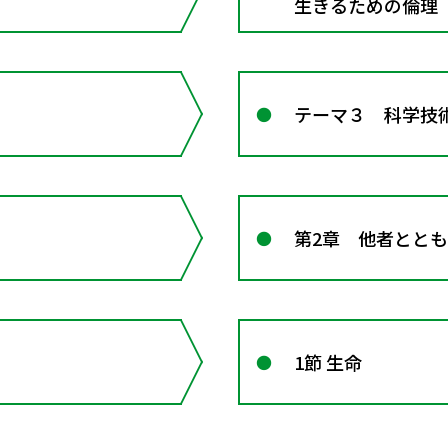
生きるための倫理
テーマ３ 科学技
第2章 他者とと
1節 生命