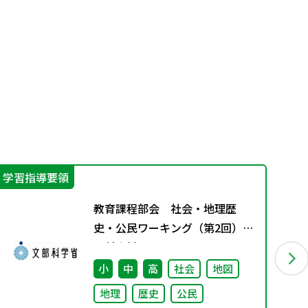
学習指導要領
学
教育課程部会 社会・地理歴
史・公民ワーキング（第2回）
配付資料
小
中
高
社会
地図
地理
歴史
公民