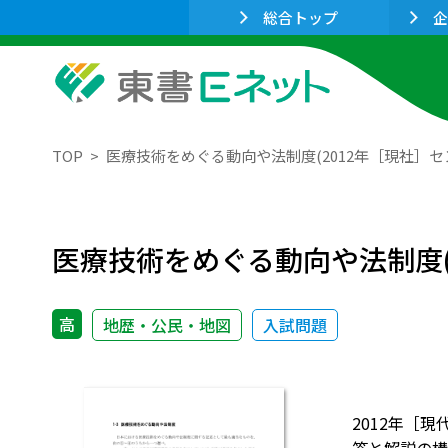
総合トップ
企
TOP
医療技術をめぐる動向や法制度(2012年［現社］
医療技術をめぐる動向や法制度(
高
地歴・公民・地図
入試問題
2012年［