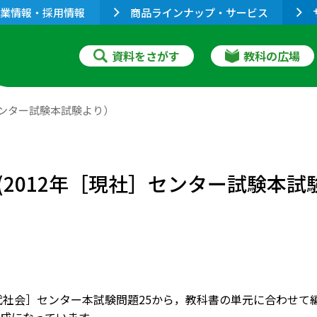
業情報・採用情報
商品ラインナップ・サービス
資料をさがす
教科の広場
センター試験本試験より）
2012年［現社］センター試験本試
現代社会］センター本試験問題25から，教科書の単元に合わせ