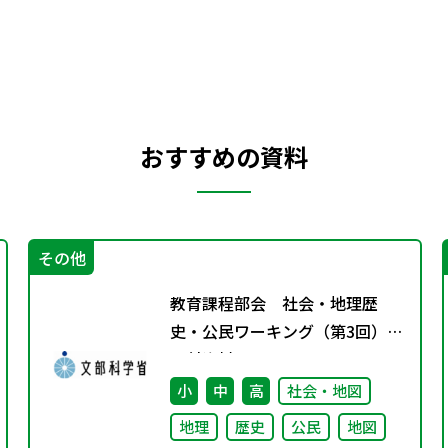
おすすめの資料
その他
教育課程部会 社会・地理歴
史・公民ワーキング（第3回）
配付資料
小
中
高
社会・地図
地理
歴史
公民
地図