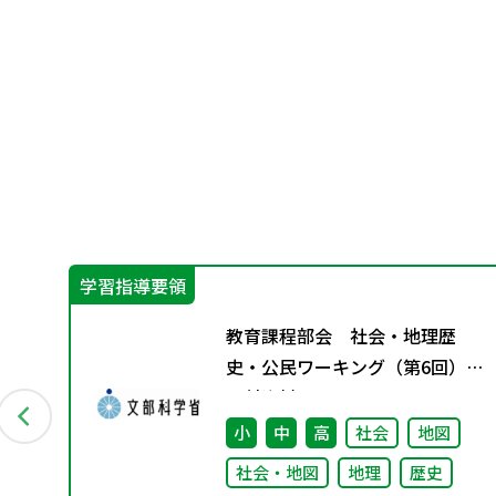
学習指導要領
っ
教育課程部会 社会・地理歴
に
史・公民ワーキング（第6回）
配付資料
小
中
高
社会
地図
社会・地図
地理
歴史