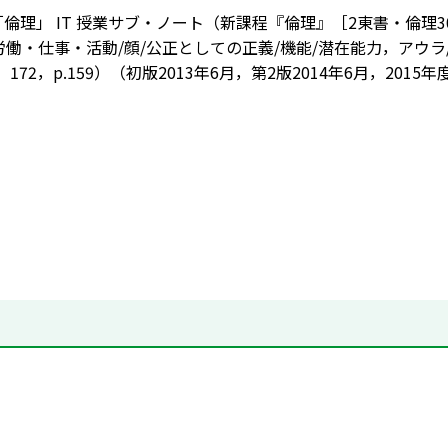
版「倫理」 IT 授業サブ・ノート（新課程『倫理』［2東書・倫理
労働・仕事・活動/顔/公正としての正義/機能/潜在能力，アウラ
59，172，p.159）（初版2013年6月，第2版2014年6月，2015