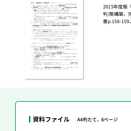
2015年度
判/脱構築，
書p.158-1
資料ファイル
A4判たて，6ページ