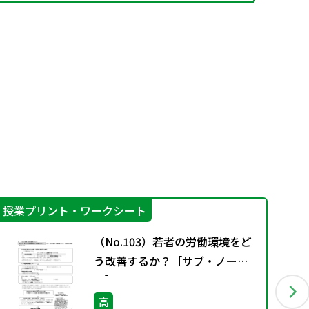
授業プリント・ワークシート
授
（No.103）若者の労働環境をど
う改善するか？［サブ・ノー
ト］
高