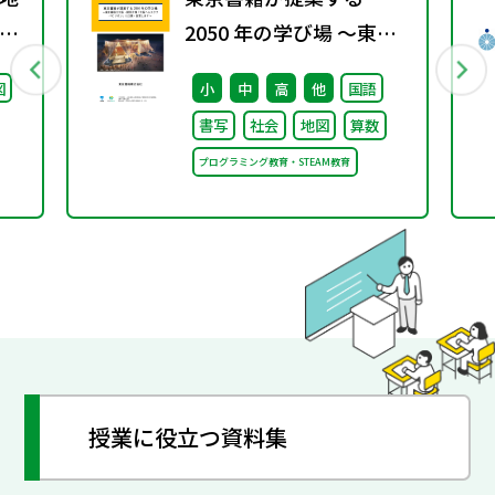
グ
2050 年の学び場 ～東京
書籍は大阪・関西万博
図
小
中
高
他
国語
「大阪ヘルスケア パビリ
書写
社会
地図
算数
オン」に出展・協賛しま
プログラミング教育・STEAM教育
す～
授業に役立つ資料集