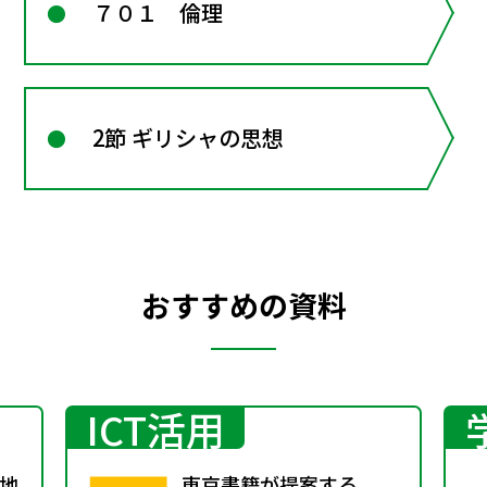
７０１ 倫理
2節 ギリシャの思想
おすすめの資料
ICT活用
地
東京書籍が提案する