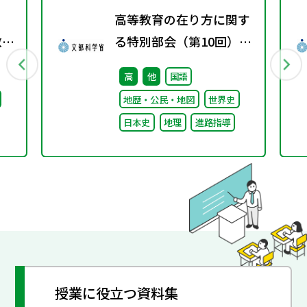
高等教育の在り方に関す
教師
る特別部会（第10回）配
備
付資料
高
他
国語
策に
地歴・公民・地図
世界史
日本史
地理
進路指導
授業に役立つ資料集