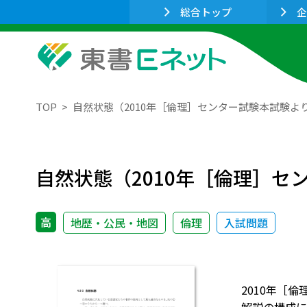
総合トップ
企
TOP
自然状態（2010年［倫理］センター試験本試験よ
自然状態（2010年［倫理］セ
高
地歴・公民・地図
倫理
入試問題
2010年［