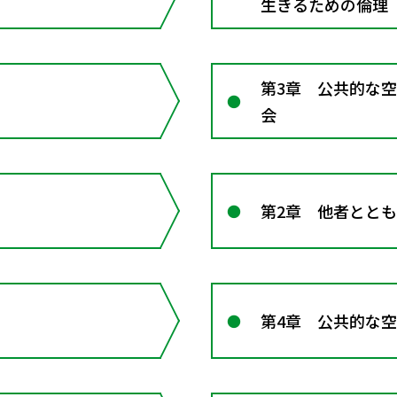
生きるための倫理
第3章 公共的な
会
第2章 他者とと
第4章 公共的な