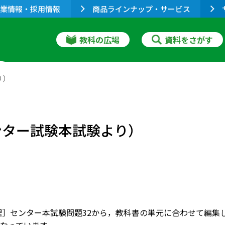
業情報・採用情報
商品ラインナップ・サービス
教科の広場
資料をさがす
り）
ンター試験本試験より）
倫理］センター本試験問題32から，教科書の単元に合わせて編