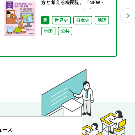
方と考える機関誌。『NEW
ShakaIka』 2024年秋号
高
世界史
日本史
地理
地図
公共
ュース