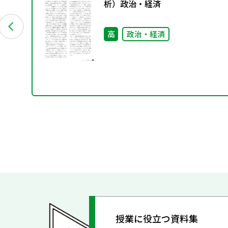
の
析）政治・経済
策
高
政治・経済
授業に役立つ資料集