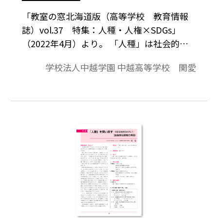
「教室の窓北海道版（高等学校 教育情報
誌）vol.37 特集：人種・人権×SDGs」
（2022年4月）より。 「人種」は社会的に
創られた概念であることを理解する。 話し
学校法人中越学園 中越高等学校 関愛
合いの過程を経て，自分の考えを深めて発
言することができる。 自分自身や社会の中
にある固定観念や偏見・差別に気付き，人
種差別をなくすにはどうすればいいかを考
える。