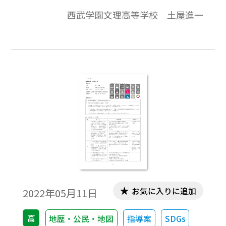
われる。高等学校に勤務している筆者もま
西武学園文理高等学校 土屋進一
た、生徒への指導を通して東大の問題がい
かに現代社会を反映したものであるかを認
識することが度々あった。本稿では、東大
の入試問題から見えてくる現代社会の姿を
考察してみたい。
お気に入りに追加
2022年05月11日
高
地歴・公民・地図
指導案
SDGs