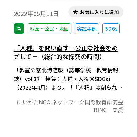
お気に入りに追加
2022年05月11日
高
地歴・公民・地図
実践事例
SDGs
「人種」を問い直す－公正な社会をめ
ざして－（総合的な探究の時間）
「教室の窓北海道版（高等学校 教育情報
誌）vol.37 特集：人種・人権×SDGs」
（2022年4月）より。「『人種』は創られた
概念であることを理解し、自分自身や社会
にいがたNGO ネットワーク国際教育研究会
の中にある偏見・差別に気付き、その解決
RING 関愛
に向けて考える」ことをねらいとしていま
す。人類の移動ルートを示す地図、人種のサ
ラダボウル、奴隷貿易に関する資料から、