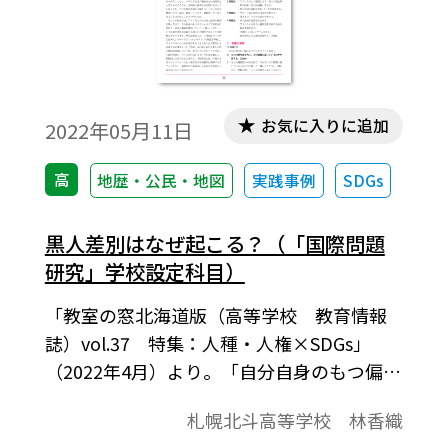
ができる。
お気に入りに追加
2022年05月11日
高
地歴・公民・地図
実践事例
SDGs
黒人差別はなぜ起こる？（「国際問題
研究」学校設定科目）
「教室の窓北海道版（高等学校 教育情報
誌）vol.37 特集：人種・人権×SDGs」
（2022年4月）より。「自分自身のもつ偏見
やステレオタイプに気付くとともに、アメ
札幌北斗高等学校 林香織
リカにおける黒人差別の歴史的経緯を学ん