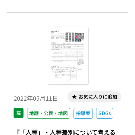
で、『人種』は政治的意図により創られた
概念であることを理解する」ことをねらい
としています。まず、９人の顔写真からそれ
ぞれの職業を推測することにより、自身の
ステレオタイプ的な見方に気付きます。そし
て、「奴隷貿易の開始」「KKKの活動」
「公民権運動」といったカードに書かれた
情報をもとに、グループごとにクイズをつ
くります。他のグループがそれらに対する正
解を考え、クラス全体で共有しながら人種
差別に対する理解を深めていきます。また、
紙ボールを自席から箱に投げ入れるゲーム
お気に入りに追加
2022年05月11日
を通じて、特権をもつ人は特権をもたない
人に関心を向けにくいことを実感します。
高
地歴・公民・地図
指導案
SDGs
『「人種」・人種差別について考える』