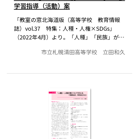
学習指導（活動）案
「教室の窓北海道版（高等学校 教育情報
誌）vol.37 特集：人種・人権×SDGs」
（2022年4月）より。「人種」「民族」が社
会的につくられた概念であることを理解し
市立札幌清田高等学校 立田和久
たうえで、無意識にもっている偏見に気付
き、人種差別をなくすためにどうすればい
いかを考える。