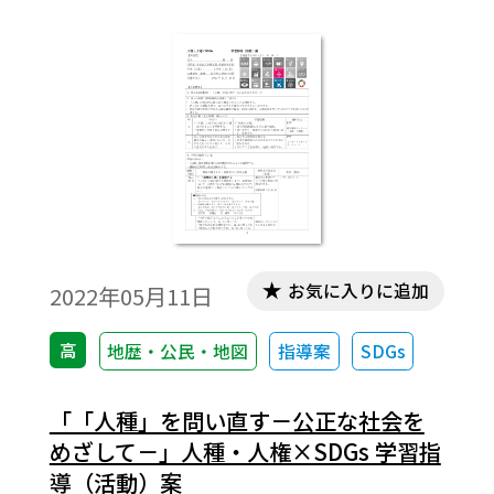
対する選手たちの抗議行動、および先輩が
オーストラリア語学研修中に現地で受けた
差別の事例などを通じて人種差別に関心を
もち、人類の移動ルートを示す地図、国に
より異なる人種区分から、「人種」とは創
りだされた概念であることを理解し、人種
差別をなくすためにできることを考えます。
お気に入りに追加
2022年05月11日
高
地歴・公民・地図
指導案
SDGs
「「人種」を問い直す－公正な社会を
めざして－」人種・人権×SDGs 学習指
導（活動）案