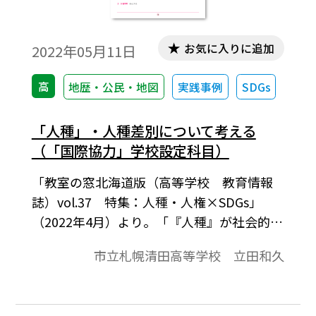
お気に入りに追加
2022年05月11日
高
地歴・公民・地図
実践事例
SDGs
「人種」・人種差別について考える
（「国際協力」学校設定科目）
「教室の窓北海道版（高等学校 教育情報
誌）vol.37 特集：人種・人権×SDGs」
（2022年4月）より。「『人種』が社会的に
創られた概念であることを理解するととも
市立札幌清田高等学校 立田和久
に、人種差別をなくすためにどうすればい
いかを考える」ことをねらいとしています。
東京オリンピックにおける人種差別などに