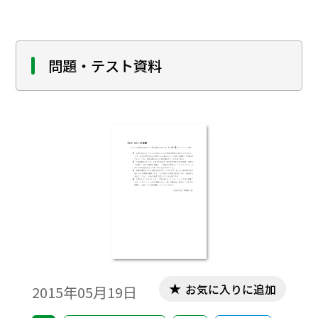
「人種」が創られてきた背景を理解します。
そして、漫画や絵本に描かれた人種差別を
めぐる社会の動きを知るとともに、自分や
社会のなかにある差別的意識に気付き、単
問題・テスト資料
元を通じて学んだことをSNSスタイルで発信
します。
お気に入りに追加
2015年05月19日