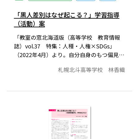
「黒人差別はなぜ起こる？」学習指導
（活動）案
「教室の窓北海道版（高等学校 教育情報
誌）vol.37 特集：人種・人権×SDGs」
（2022年4月）より。自分自身のもつ偏見や
ステレオタイプに気付き、安易な一般論、
札幌北斗高等学校 林香織
ステレオタイプは根拠が十分になく、相手
を傷つけるものが多く、個々に適用するこ
との危険性を知る。アメリカにおける黒人
差別の歴史的経緯を知り、「人種」は植民
地政策や奴隷制度を正当化するために、政
治的意図をもって創られた概念であること
を理解する。日本国内で見られる差別の事
例について調べ、レポートにまとめること