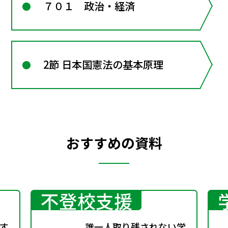
７０１ 政治・経済
2節 日本国憲法の基本原理
おすすめの資料
不登校支援
す
誰一人取り残されない学