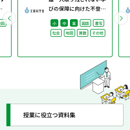
配
びの保障に向けた不登校
対策推進本部（第4回）
地図
小
中
高
国語
書写
安心して学べる魅力ある
社会
地図
算数
その他
学校づくりの推進に向け
た方向性等について議論
授業に役立つ資料集