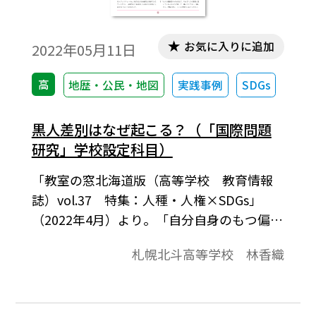
お気に入りに追加
2022年05月11日
高
地歴・公民・地図
実践事例
SDGs
黒人差別はなぜ起こる？（「国際問題
研究」学校設定科目）
「教室の窓北海道版（高等学校 教育情報
誌）vol.37 特集：人種・人権×SDGs」
（2022年4月）より。「自分自身のもつ偏見
やステレオタイプに気付くとともに、アメ
札幌北斗高等学校 林香織
リカにおける黒人差別の歴史的経緯を学ん
で、『人種』は政治的意図により創られた
概念であることを理解する」ことをねらい