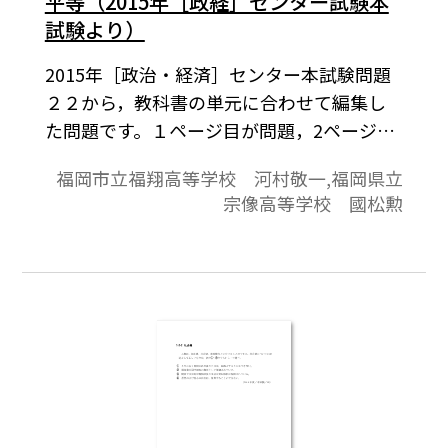
平等（2015年［政経］センター試験本
試験より）
2015年［政治・経済］センター本試験問題
２２から，教科書の単元に合わせて編集し
た問題です。１ページ目が問題，2ページ目
が解答と解説の構成になっています。
福岡市立福翔高等学校 河村敬一,福岡県立
宗像高等学校 國松勲