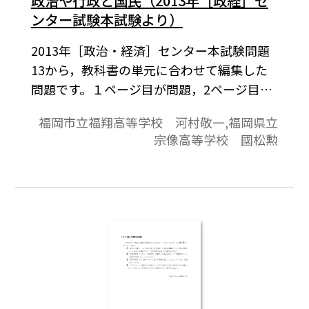
政治や行政と国民（2013年［政経］セ
ンター試験本試験より）
2013年［政治・経済］センター本試験問題
13から，教科書の単元に合わせて編集した
問題です。１ページ目が問題，2ページ目が
解答と解説の構成になっています。
福岡市立福翔高等学校 河村敬一,福岡県立
宗像高等学校 國松勲