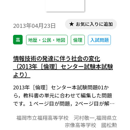
お気に入りに追加
2013年04月23日
高
地歴・公民・地図
倫理
入試問題
情報技術の発達に伴う社会の変化
（2013年［倫理］センター試験本試験
より）
2013年［倫理］センター本試験問題01か
ら，教科書の単元に合わせて編集した問題
です。１ページ目が問題，2ページ目が解答
と解説の構成になっています。
福岡市立福翔高等学校 河村敬一,福岡県立
宗像高等学校 國松勲