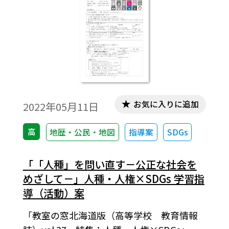
差別の事例などを通じて人種差別に関心を
もち、人類の移動ルートを示す地図、国に
より異なる人種区分から、「人種」とは創
りだされた概念であることを理解し、人種
差別をなくすためにできることを考えます。
お気に入りに追加
2022年05月11日
高
地歴・公民・地図
指導案
SDGs
「「人種」を問い直す－公正な社会を
めざして－」人種・人権×SDGs 学習指
導（活動）案
「教室の窓北海道版（高等学校 教育情報