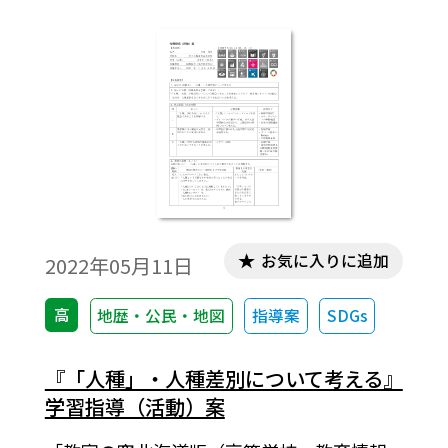
としています。まず、９人の顔写真からそれ
ぞれの職業を推測することにより、自身の
ステレオタイプ的な見方に気付きます。そし
て、「奴隷貿易の開始」「KKKの活動」
「公民権運動」といったカードに書かれた
情報をもとに、グループごとにクイズをつ
くります。他のグループがそれらに対する正
解を考え、クラス全体で共有しながら人種
差別に対する理解を深めていきます。また、
紙ボールを自席から箱に投げ入れるゲーム
お気に入りに追加
2022年05月11日
を通じて、特権をもつ人は特権をもたない
人に関心を向けにくいことを実感します。
高
地歴・公民・地図
指導案
SDGs
『「人種」・人種差別について考える』
学習指導（活動）案