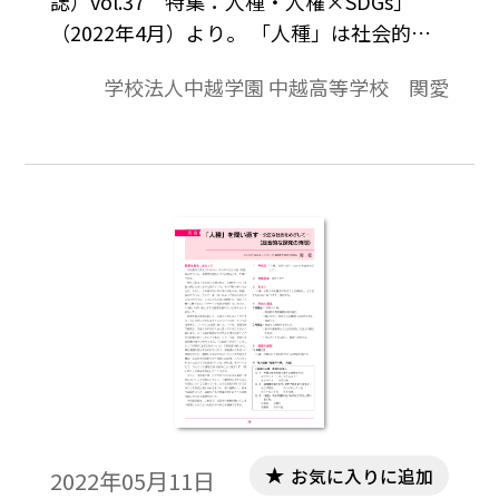
誌）vol.37 特集：人種・人権×SDGs」
（2022年4月）より。 「人種」は社会的に
創られた概念であることを理解する。 話し
学校法人中越学園 中越高等学校 関愛
合いの過程を経て，自分の考えを深めて発
言することができる。 自分自身や社会の中
にある固定観念や偏見・差別に気付き，人
種差別をなくすにはどうすればいいかを考
える。
お気に入りに追加
2022年05月11日