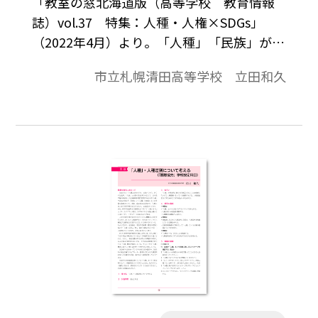
「教室の窓北海道版（高等学校 教育情報
誌）vol.37 特集：人種・人権×SDGs」
（2022年4月）より。「人種」「民族」が社
会的につくられた概念であることを理解し
市立札幌清田高等学校 立田和久
たうえで、無意識にもっている偏見に気付
き、人種差別をなくすためにどうすればい
いかを考える。