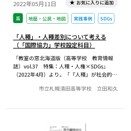
お気に入りに追加
2022年05月11日
高
地歴・公民・地図
実践事例
SDGs
「人種」・人種差別について考える
（「国際協力」学校設定科目）
「教室の窓北海道版（高等学校 教育情報
誌）vol.37 特集：人種・人権×SDGs」
（2022年4月）より。「『人種』が社会的に
創られた概念であることを理解するととも
市立札幌清田高等学校 立田和久
に、人種差別をなくすためにどうすればい
いかを考える」ことをねらいとしています。
東京オリンピックにおける人種差別などに
対する選手たちの抗議行動、および先輩が
オーストラリア語学研修中に現地で受けた