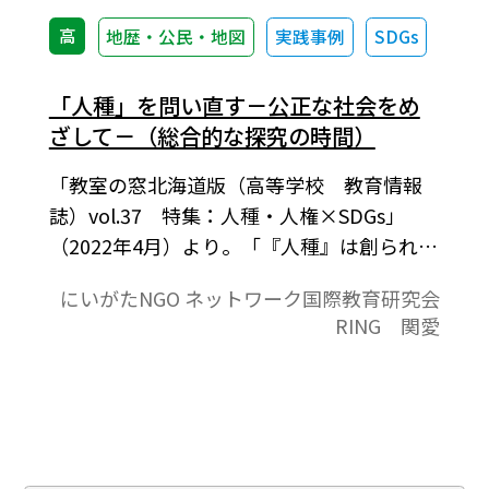
高
地歴・公民・地図
実践事例
SDGs
「人種」を問い直す－公正な社会をめ
ざして－（総合的な探究の時間）
「教室の窓北海道版（高等学校 教育情報
誌）vol.37 特集：人種・人権×SDGs」
（2022年4月）より。「『人種』は創られた
概念であることを理解し、自分自身や社会
にいがたNGO ネットワーク国際教育研究会
の中にある偏見・差別に気付き、その解決
RING 関愛
に向けて考える」ことをねらいとしていま
す。人類の移動ルートを示す地図、人種のサ
ラダボウル、奴隷貿易に関する資料から、
「人種」が創られてきた背景を理解します。
そして、漫画や絵本に描かれた人種差別を