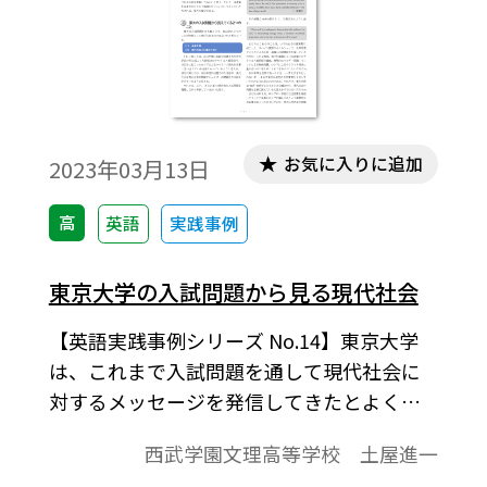
お気に入りに追加
2023年03月13日
高
英語
実践事例
東京大学の入試問題から見る現代社会
【英語実践事例シリーズ No.14】東京大学
は、これまで入試問題を通して現代社会に
対するメッセージを発信してきたとよく言
われる。高等学校に勤務している筆者もま
西武学園文理高等学校 土屋進一
た、生徒への指導を通して東大の問題がい