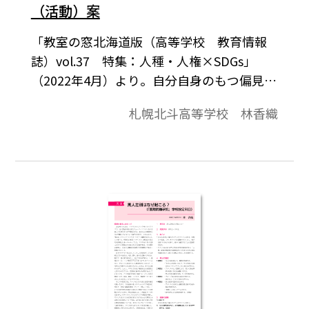
（活動）案
「教室の窓北海道版（高等学校 教育情報
誌）vol.37 特集：人種・人権×SDGs」
（2022年4月）より。自分自身のもつ偏見や
ステレオタイプに気付き、安易な一般論、
札幌北斗高等学校 林香織
ステレオタイプは根拠が十分になく、相手
を傷つけるものが多く、個々に適用するこ
との危険性を知る。アメリカにおける黒人
差別の歴史的経緯を知り、「人種」は植民
地政策や奴隷制度を正当化するために、政
治的意図をもって創られた概念であること
を理解する。日本国内で見られる差別の事
例について調べ、レポートにまとめること
ができる。