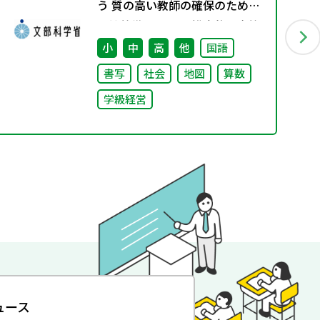
う 質の高い教師の確保のための
環境整備に関する 総合的な方策
について （答申）
小
中
高
他
国語
書写
社会
地図
算数
学級経営
ュース