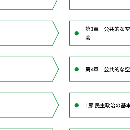
第3章 公共的な
会
第4章 公共的な
1節 民主政治の基