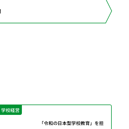
開
学校経営
そ
「令和の日本型学校教育」を担