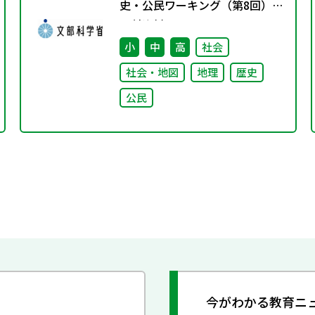
史・公民ワーキング（第8回）
配付資料
小
中
高
社会
社会・地図
地理
歴史
公民
今がわかる教育ニ