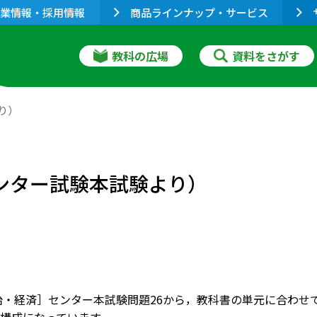
業情報・採用情報
商品ラインナップ・サービス
教科の広場
資料をさがす
り）
センター試験本試験より）
政治・経済］センター本試験問題26から，教科書の単元に合わ