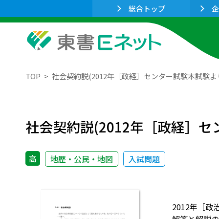
総合トップ
企
TOP
社会契約説(2012年［政経］センター試験本試験よ
社会契約説(2012年［政経］
高
地歴・公民・地図
入試問題
2012年［