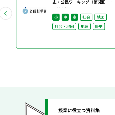
史・公民ワーキング（第6回）
配付資料
理
小
中
高
社会
地図
社会・地図
地理
歴史
授業に役立つ資料集