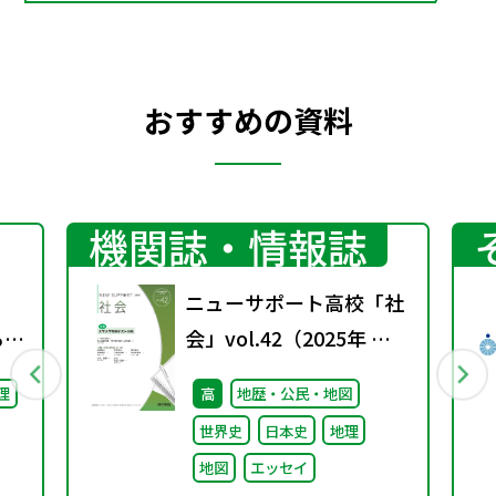
おすすめの資料
機関誌・情報誌
ニューサポート高校「社
る機
会」vol.42（2025年 春
号）
理
高
地歴・公民・地図
年秋
世界史
日本史
地理
地図
エッセイ