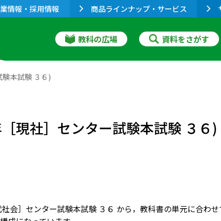
業情報・採用情報
商品ラインナップ・サービス
教科の広場
資料をさがす
験本試験 ３６)
年［現社］センター試験本試験 ３６)
現代社会］センター試験本試験 ３６ から，教科書の単元に合わ