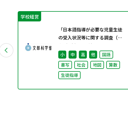
学校経営
「日本語指導が必要な児童生徒
用？
の受入状況等に関する調査（令
和5年度）」の結果について
小
中
高
他
国語
書写
社会
地図
算数
生徒指導