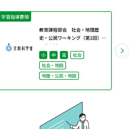
学習指導要領
学
教育課程部会 社会・地理歴
史・公民ワーキング（第1回）
配付資料
小
中
高
社会
社会・地図
地歴・公民・地図