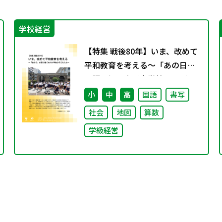
学校経営
【特集 戦後80年】いま、改めて
平和教育を考える〜「あの日」
を語り継ぐ本川小学校の子ども
たち〜
小
中
高
国語
書写
社会
地図
算数
学級経営