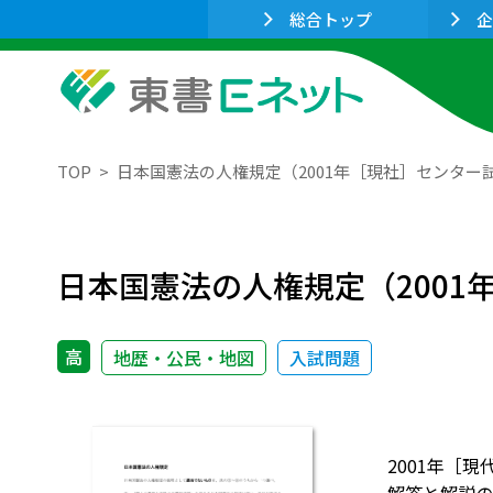
総合トップ
企
TOP
日本国憲法の人権規定（2001年［現社］センター試
日本国憲法の人権規定（2001
高
地歴・公民・地図
入試問題
2001年［