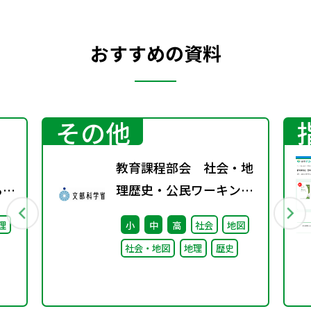
おすすめの資料
その他
教育課程部会 社会・地
る機
理歴史・公民ワーキング
（第10回） 配付資料
理
小
中
高
社会
地図
年秋
社会・地図
地理
歴史