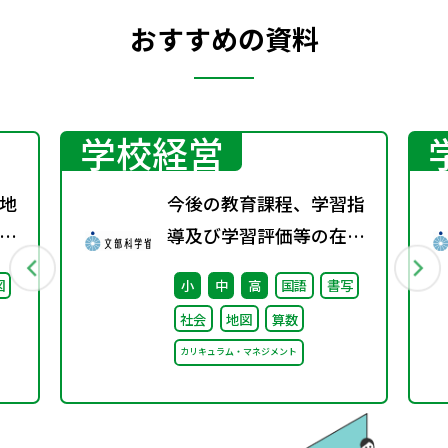
おすすめの資料
学校経営
地
今後の教育課程、学習指
グ
導及び学習評価等の在り
方に関する有識者検討会
図
小
中
高
国語
書写
の論点整理を掲載しまし
社会
地図
算数
た
カリキュラム・マネジメント