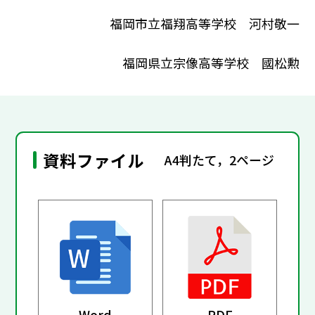
福岡市立福翔高等学校 河村敬一
福岡県立宗像高等学校 國松勲
資料ファイル
A4判たて，2ページ
Word
PDF