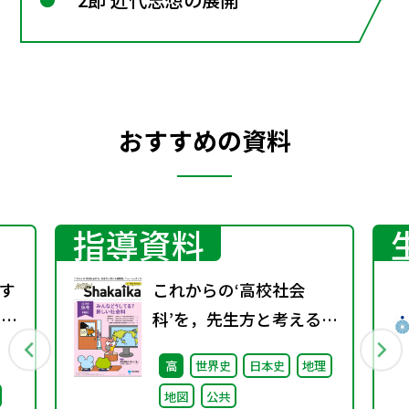
おすすめの資料
指導資料
す
これからの‘高校社会
）配
科’を，先生方と考える機
関誌。『NEW
高
世界史
日本史
地理
ShakaIka』 2024年秋
地図
公共
号