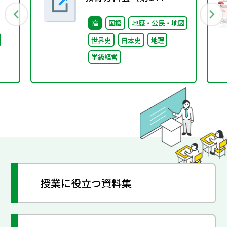
1
回） 配付資料
高
国語
地歴・公民・地図
世界史
日本史
地理
学級経営
授業に役立つ資料集