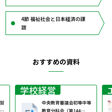
4節 福祉社会と日本経済の課
題
おすすめの資料
学校経営
習
中央教育審議会初等中等
方
教育分科会（第144