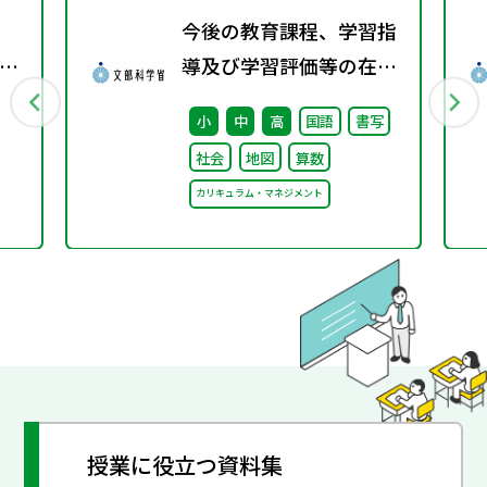
今後の教育課程、学習指
野
導及び学習評価等の在り
方に関する有識者検討会
小
中
高
国語
書写
の論点整理を掲載しまし
社会
地図
算数
た
カリキュラム・マネジメント
授業に役立つ資料集