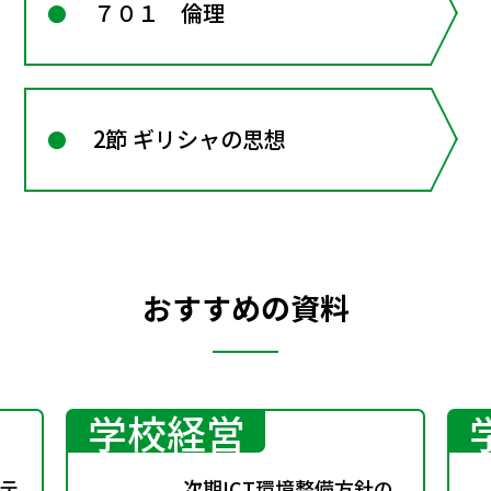
７０１ 倫理
2節 ギリシャの思想
おすすめの資料
学校経営
テ
次期ICT環境整備方針の