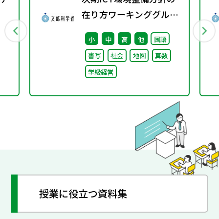
在り方ワーキンググルー
プ（第6回）配布資料
小
中
高
他
国語
書写
社会
地図
算数
学級経営
授業に役立つ資料集