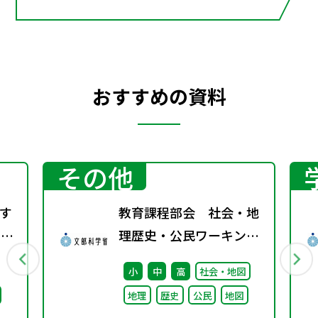
おすすめの資料
その他
す
教育課程部会 社会・地
）配
理歴史・公民ワーキング
（第3回） 配付資料
小
中
高
社会・地図
地理
歴史
公民
地図