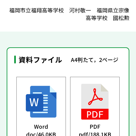
福岡市立福翔高等学校 河村敬一 福岡県立宗像
高等学校 國松勲
資料ファイル
A4判たて，2ページ
Word
PDF
doc/
46.0KB
pdf/
188.1KB