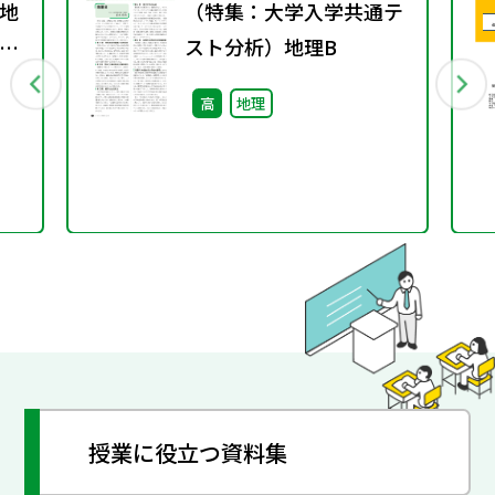
地
（特集：大学入学共通テ
グ
スト分析）地理B
高
地理
授業に役立つ資料集