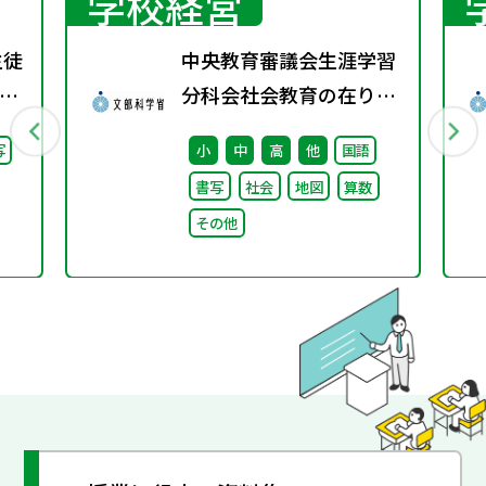
学校経営
生徒
中央教育審議会生涯学習
に
分科会社会教育の在り方
に関する特別部会（第1
写
小
中
高
他
国語
回） 配布資料
書写
社会
地図
算数
その他