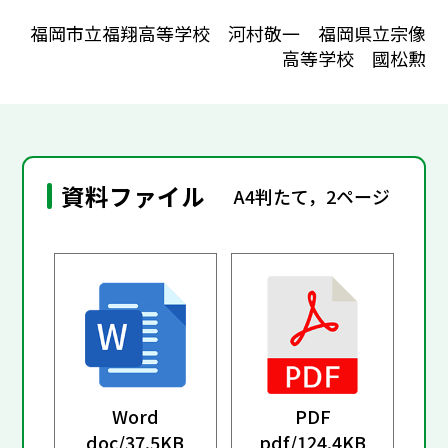
福岡市立福翔高等学校 河村敬一 福岡県立宗像
高等学校 國松勲
資料ファイル
A4判たて，2ページ
Word
PDF
doc/
37.5KB
pdf/
124.4KB