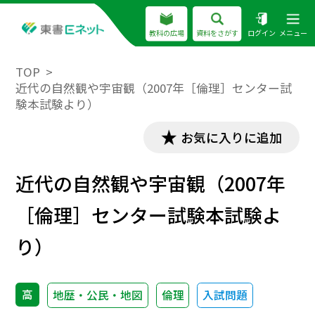
教科の広場
資料をさがす
ログイン
メニュー
TOP
近代の自然観や宇宙観（2007年［倫理］センター試
験本試験より）
お気に入りに追加
近代の自然観や宇宙観（2007年
［倫理］センター試験本試験よ
り）
高
地歴・公民・地図
倫理
入試問題