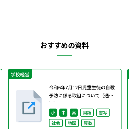
おすすめの資料
学校経営
令和6年7月12日児童生徒の自殺
予防に係る取組について（通
知）
小
中
高
国語
書写
社会
地図
算数