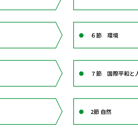
６節 環境
７節 国際平和と
2節 自然