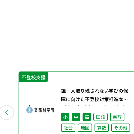
不登校支援
別
誰一人取り残されない学びの保
障に向けた不登校対策推進本部
（第4回）安心して学べる魅力あ
る学校づくりの推進に向けた方
小
中
高
国語
書写
向性等について議論
社会
地図
算数
その他