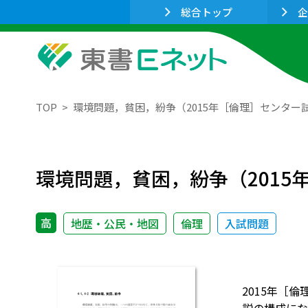
総合トップ
企
TOP
環境問題，貧困，紛争（2015年［倫理］センター
環境問題，貧困，紛争（201
高
地歴・公民・地図
倫理
入試問題
2015年［