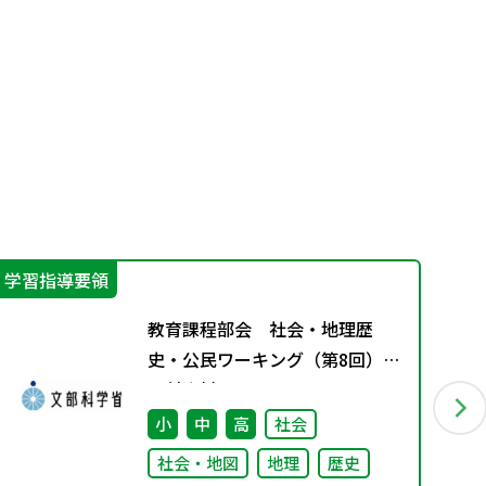
学習指導要領
学
教育課程部会 社会・地理歴
史・公民ワーキング（第8回）
配付資料
小
中
高
社会
社会・地図
地理
歴史