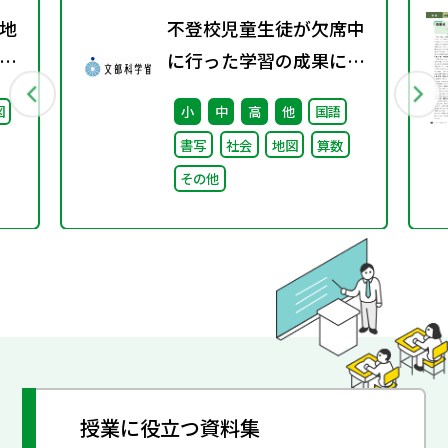
地
不登校児童生徒が欠席中
グ
に行った学習の成果に係
料
る成績評価について（通
図
小
中
高
他
国語
知）
書写
社会
地図
算数
その他
授業に役立つ資料集