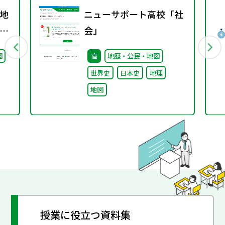
地
ニューサポート高校「社
グ
会」
図
高
地歴・公民・地図
世界史
日本史
地理
地図
授業に役立つ資料集