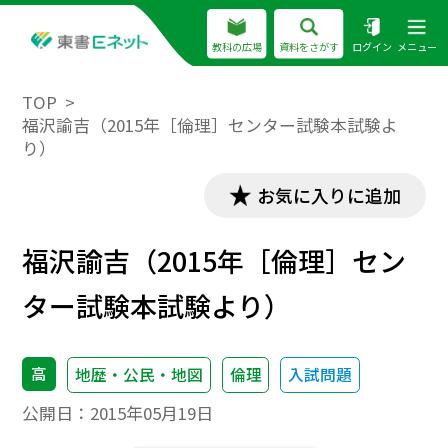
教科の広場
資料をさがす
ログイン
メニュー
TOP
福沢諭吉（2015年［倫理］センター試験本試験よ
り）
お気に入りに追加
福沢諭吉（2015年［倫理］セン
ター試験本試験より）
高
地歴・公民・地図
倫理
入試問題
公開日：
2015年05月19日