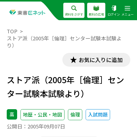
資料をさがす
教科の広場
ログイン
メニュー
TOP
ストア派（2005年［倫理］センター試験本試験よ
り）
お気に入りに追加
ストア派（2005年［倫理］セン
ター試験本試験より）
高
地歴・公民・地図
倫理
入試問題
公開日：
2005年09月07日