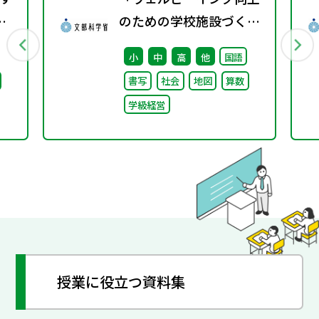
配
のための学校施設づくり
のアイディア集」の公表
小
中
高
他
国語
について
書写
社会
地図
算数
学級経営
授業に役立つ資料集