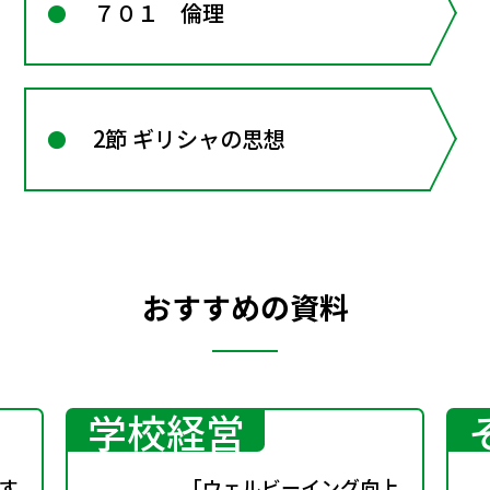
７０１ 倫理
2節 ギリシャの思想
おすすめの資料
学校経営
す
「ウェルビーイング向上