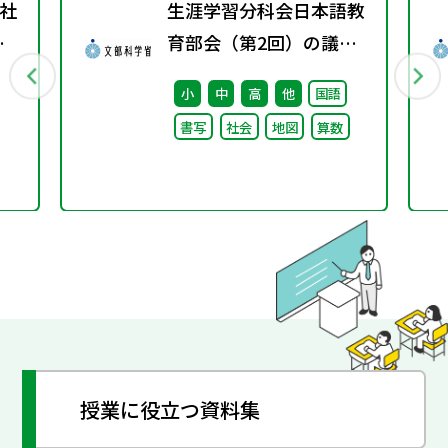
社
生涯学習分科会日本語教
春
育部会（第2回）の議事
録
小
中
高
他
国語
書写
社会
地図
算数
授業に役立つ資料集