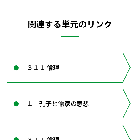
関連する単元のリンク
３１１ 倫理
１ 孔子と儒家の思想
３１１ 倫理