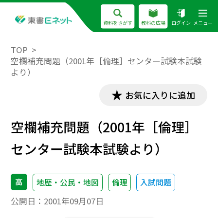
資料をさがす
教科の広場
ログイン
メニュー
TOP
空欄補充問題（2001年［倫理］センター試験本試験
より）
お気に入りに追加
空欄補充問題（2001年［倫理］
センター試験本試験より）
高
地歴・公民・地図
倫理
入試問題
公開日：
2001年09月07日