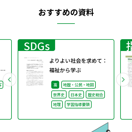
おすすめの資料
SDGs
よりよい社会を求めて：
回）
福祉から学ぶ
写
高
地歴・公民・地図
世界史
日本史
歴史総合
地理
学習指導要領