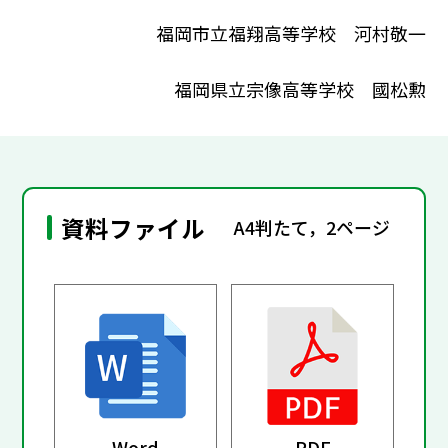
福岡市立福翔高等学校 河村敬一
福岡県立宗像高等学校 國松勲
資料ファイル
A4判たて，2ページ
Word
PDF