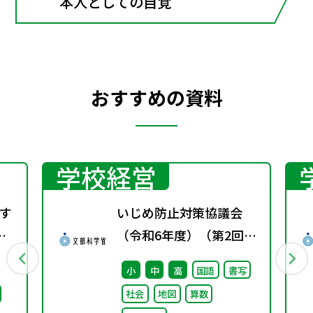
本人としての自覚
おすすめの資料
学校経営
す
いじめ防止対策協議会
配
（令和6年度）（第2回）
配付資料
小
中
高
国語
書写
社会
地図
算数