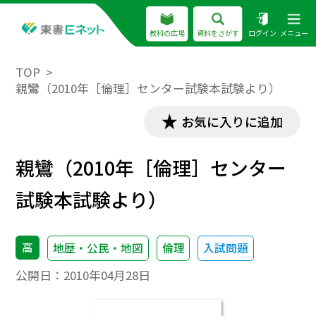
教科の広場
資料をさがす
ログイン
メニュー
TOP
親鸞（2010年［倫理］センター試験本試験より）
お気に入りに追加
親鸞（2010年［倫理］センター
試験本試験より）
高
地歴・公民・地図
倫理
入試問題
公開日：
2010年04月28日