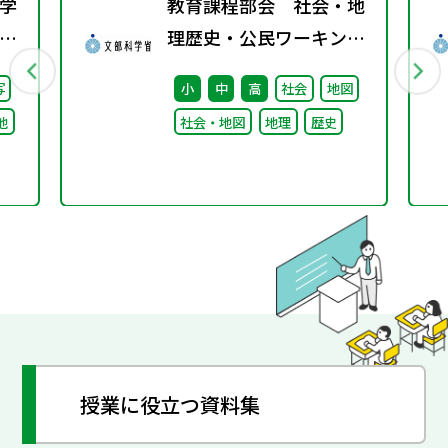
学
教育課程部会 社会・地
校
理歴史・公民ワーキング
）
（第10回） 配付資料
写
小
中
高
社会
地図
る
他
社会・地図
地理
歴史
け
論
授業に役立つ資料集