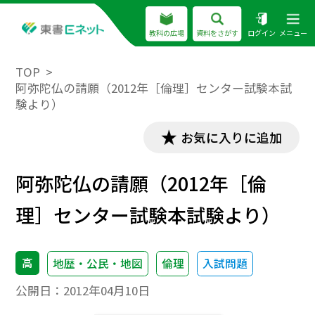
教科の広場
資料をさがす
ログイン
メニュー
TOP
阿弥陀仏の請願（2012年［倫理］センター試験本試
験より）
お気に入りに追加
阿弥陀仏の請願（2012年［倫
理］センター試験本試験より）
高
地歴・公民・地図
倫理
入試問題
公開日：
2012年04月10日