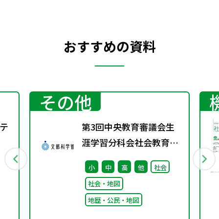
おすすめの資料
その他
テ
第3回中央教育審議会生
涯学習分科会社会教育の
在り方に関する特別部会
小
中
高
他
社会
の配布資料を更新しまし
社会・地図
た
地歴・公民・地図