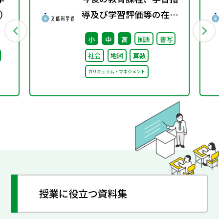
）
導及び学習評価等の在り
方に関する有識者検討会
小
中
高
国語
書写
の論点整理を掲載しまし
社会
地図
算数
た
カリキュラム・マネジメント
授業に役立つ資料集