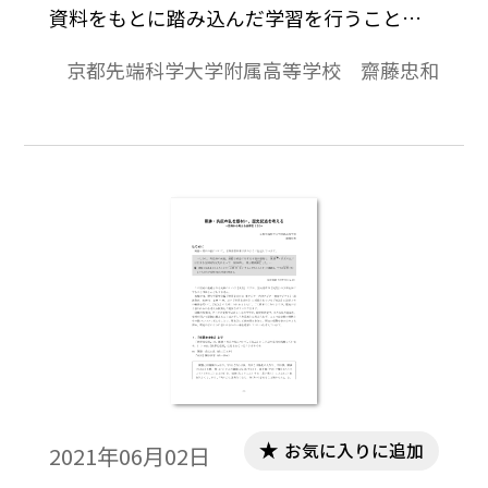
資料をもとに踏み込んだ学習を行うこと
で、武器・兵器とは何か、換言すれば武
京都先端科学大学附属高等学校 齋藤忠和
器・兵器とそれ以外のものとの境界は何か
といった、現代にも通じる課題を考える授
業案をご提案させていただきます。
お気に入りに追加
2021年06月02日