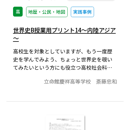
高
地歴・公民・地図
実践事例
世界史B授業用プリント14～内陸アジア
～
高校生を対象としていますが、もう一度歴
史を学んでみよう、ちょっと世界史を覗い
てみたいという方にも役立つ高校社会科の
資料です。「より知りたい」と思う生徒が
立命館慶祥高等学校 斎藤忠和
「しっかり」学びうるよう内容の充実をは
かり、topicsに「資料」や「コラム」的なも
のを配して、興味関心を喚起することに努
めています。