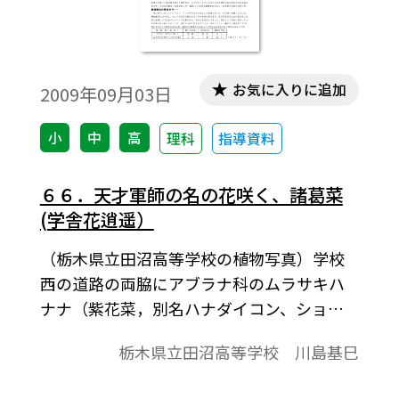
お気に入りに追加
2009年09月03日
小
中
高
理科
指導資料
６６．天才軍師の名の花咲く、諸葛菜
(学舎花逍遥）
（栃木県立田沼高等学校の植物写真）学校
西の道路の両脇にアブラナ科のムラサキハ
ナナ（紫花菜，別名ハナダイコン、ショカ
ツサイほか）が咲いています。写真は道路か
栃木県立田沼高等学校 川島基巳
ら校庭に入り込んで咲く花を、唐沢山をバ
ックに3月31日に撮ったものです。