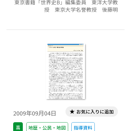
東京書籍「世界史B」編集委員 東洋大学教
容」などである。これらの場合，「世界」
授 東京大学名誉教授 後藤明
は地球上の陸地を大きく区分した地域概念
と結びついている。同時に，大変曖昧では
あるが地域は文明圏概念とも結びついてい
るため，「世界」という言葉を用いること
が許されるのであろう。このような多様な
「世界」にあって「イスラーム世界」だけ
は，地域概念と結びついていない。
お気に入りに追加
2009年09月04日
高
地歴・公民・地図
指導資料