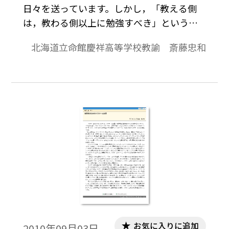
日々を送っています。しかし，「教える側
は，教わる側以上に勉強すべき」という思
いは捨てがたく，また教える側が歴史学の
北海道立命館慶祥高等学校教諭 斎藤忠和
楽しさを知っていなければ，生徒諸君に歴
史の本当の楽しさを伝えることはできませ
ん。そう思い続け，日常の雑事に埋没して
勉強を忘れることのないよう，ささやかな抵
抗を続けてきました。 振り返れば，大学
生のときに宮崎市定先生の『中国史』上下
（岩波書店）を読んで以来，中国に，宋と
いう時代に，とりわけ兵士たちに関心を持
ち，勉強を続けてきました。 もちろん，
研究で食べていける身分ではありません
し，おまけに世界史というやっかいな（?）
科目を担当していますので，中国以外のこ
とも学ばなければなりません。しかし，一
お気に入りに追加
2010年09月03日