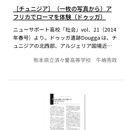
［チュニジア］（一枚の写真から）ア
フリカでローマを体験（ドゥッガ）
ニューサポート高校「社会」vol．21（2014
年春号）より。ドゥッガ遺跡Dougga は、チ
ュニジアの北西部、アルジェリア国境近く
の小山のほぼ頂上にある。65 ヘクタール
熊本県立済々黌高等学校 牛嶋秀政
（東京ドーム14 個分）という広大な敷地の
古代都市がそっくり残されていて、北アフ
リカでもっとも保存状態の良いローマ時代
の都市遺跡として1997 年に世界遺産に登録
された。