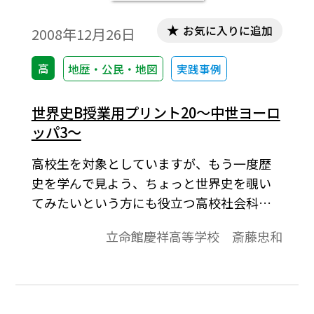
お気に入りに追加
2008年12月26日
高
地歴・公民・地図
実践事例
世界史B授業用プリント20～中世ヨーロ
ッパ3～
高校生を対象としていますが、もう一度歴
史を学んで見よう、ちょっと世界史を覗い
てみたいという方にも役立つ高校社会科の
資料です。「より知りたい」と思う生徒が
立命館慶祥高等学校 斎藤忠和
「しっかり」学びうるよう内容の充実をは
かり、topicsに「資料」や「コラム」的なも
のを配して、興味関心を喚起することに努
めています。