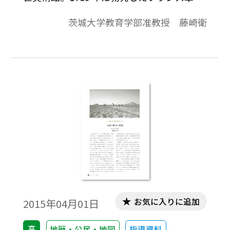
のさなか、王政を廃止しキリスト教を弾圧
茨城大学教育学部准教授 藤崎衛
した 革命主義者たちが彫像を歴代のフラン
ス王だと 思いこみ、これらに制裁を加えて
断頭してしま ったのだ。ノートルダムには
19 世紀の複製が 取り付けられて現在に至っ
ているが、1977 年、 失われていたオリジナ
ルの頭部が偶然発見さ れ、ここに居場所を
与えられた。
お気に入りに追加
2015年04月01日
高
地歴・公民・地図
指導資料