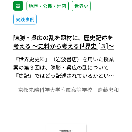
高
地歴・公民・地図
世界史
実践事例
陳勝・呉広の乱を題材に、歴史記述を
考える ～史料から考える世界史 [３]～
『世界史史料』（岩波書店）を用いた授業
案の第３回は、陳勝・呉広の乱について
『史記』ではどう記述されているかという
検証を通して、史料を批判的に読み解くこ
京都先端科学大学附属高等学校 齋藤忠和
との大切さを学ぶ授業案をご提案させてい
ただきます。