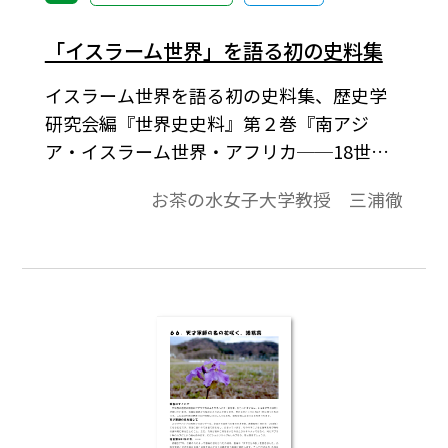
「イスラーム世界」を語る初の史料集
イスラーム世界を語る初の史料集、歴史学
研究会編『世界史史料』第２巻『南アジ
ア・イスラーム世界・アフリカ──18世紀
まで』の概要を紹介し解説するとともに、
お茶の水女子大学教授 三浦徹
学校教育において史料を用いることの意味
を提示している。