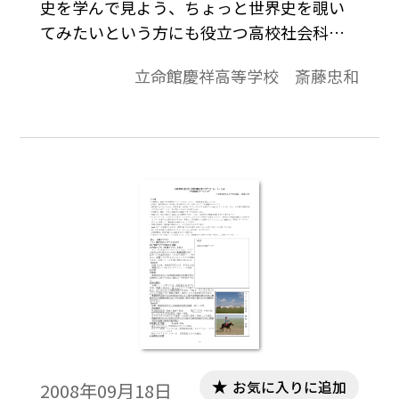
史を学んで見よう、ちょっと世界史を覗い
てみたいという方にも役立つ高校社会科の
資料です。「より知りたい」と思う生徒が
立命館慶祥高等学校 斎藤忠和
「しっかり」学びうるよう内容の充実をは
かり、topicsに「資料」や「コラム」的なも
のを配して、興味関心を喚起することに努
めています。
お気に入りに追加
2008年09月18日