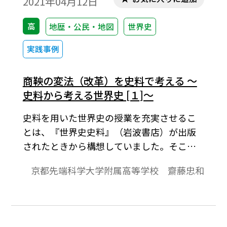
2021年04月12日
高
地歴・公民・地図
世界史
実践事例
商鞅の変法（改革）を史料で考える ～
史料から考える世界史 [１]～
史料を用いた世界史の授業を充実させるこ
とは、『世界史史料』（岩波書店）が出版
されたときから構想していました。そこ
で、本年度は『世界史史料』を用いた授業
京都先端科学大学附属高等学校 齋藤忠和
案をいくつかご提案したいと思います。まず
本稿では、『世界史史料３ 東アジア・内陸
アジア・東南アジアⅠ』に収録されている
『史記』「商君列伝」を題材に、「史料を