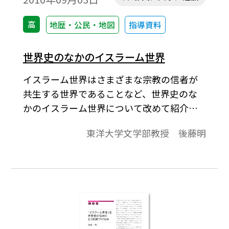
方で中国史研究という土台を維持し（かな
り危ういですが，，，），「歴史」を学ぶ
高
地歴・公民・地図
指導資料
ことを忘れず，生徒諸君に「歴史」（「受
験のためだけの世界史」ではない）を語り
世界史のなかのイスラーム世界
続けてきました。こうした姿勢は，市場原
イスラーム世界はさまざまな宗教の信者が
理に基づく効率主義とは正反対ですが，本
共生する世界であることなど、世界史のな
来の学びは，「最小の努力で最大の効果」
かのイスラーム世界について改めて紹介し
などという効率主義は通用しないと思って
ながら、イスラーム世界の歴史研究が西欧
います。 今回，「兵士たちの中国史」とい
東洋大学文学部教授 後藤明
を中心に世界史を組み立てる姿勢を改める
う題名で，連載をはじめさせていただくこ
役割を果たしつつあると論じている。
ととなりました。