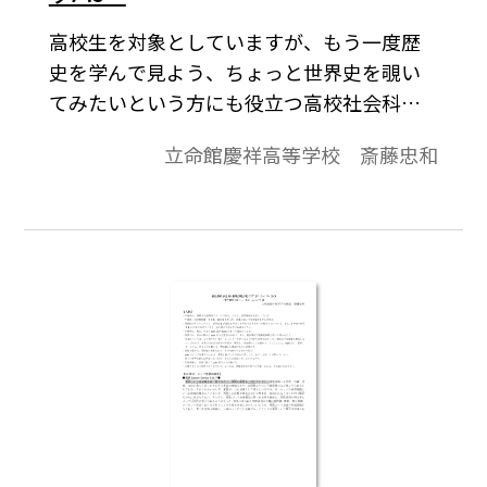
高校生を対象としていますが、もう一度歴
史を学んで見よう、ちょっと世界史を覗い
てみたいという方にも役立つ高校社会科の
資料です。「より知りたい」と思う生徒が
立命館慶祥高等学校 斎藤忠和
「しっかり」学びうるよう内容の充実をは
かり、topicsに「資料」や「コラム」的なも
のを配して、興味関心を喚起することに努
めています