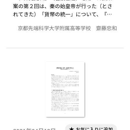
案の第２回は、秦の始皇帝が行った（とさ
れてきた）「貨幣の統一」について、『史
記』の記述とその解説から、教科書の記述
京都先端科学大学附属高等学校 齋藤忠和
と比較検討するいう授業案をご提案させて
いただきます。
お気に入りに追加