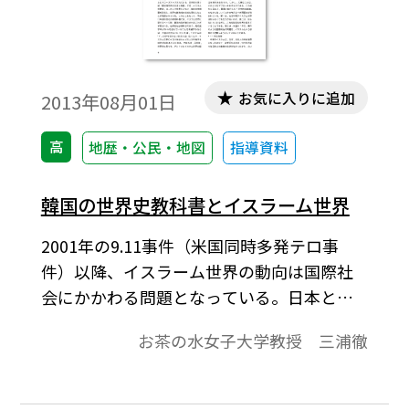
お気に入りに追加
2013年08月01日
高
地歴・公民・地図
指導資料
韓国の世界史教科書とイスラーム世界
2001年の9.11事件（米国同時多発テロ事
件）以降、イスラーム世界の動向は国際社
会にかかわる問題となっている。日本と韓
国は、距離のうえでは中東から遠く離れて
お茶の水女子大学教授 三浦徹
いるが、エネルギー資源の点でも、家電製
品や自動車の市場としても、深い経済関係
にあり、政治面ではともにイラク戦争や戦