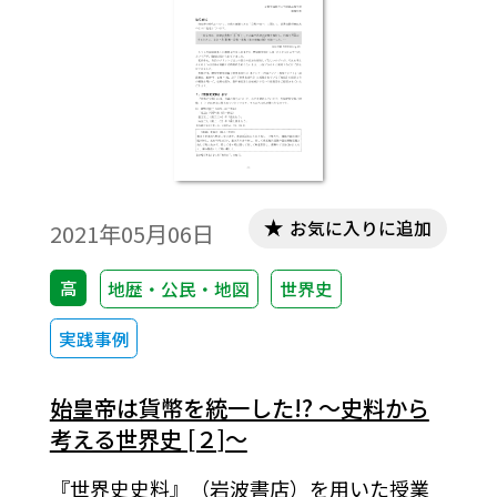
お気に入りに追加
2021年05月06日
高
地歴・公民・地図
世界史
実践事例
始皇帝は貨幣を統一した!? ～史料から
考える世界史 [２]～
『世界史史料』（岩波書店）を用いた授業