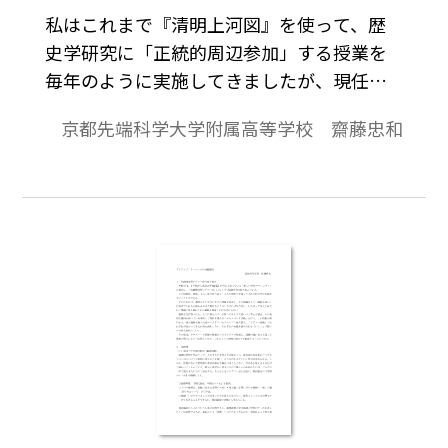
私はこれまで『清明上河図』を使って、歴
史学研究に「正統的周辺参加」する授業を
毎年のように実施してきましたが、現任校
に赴任してからは諸事情から、なかなか
京都先端科学大学附属高等学校 齋藤忠和
『清明上河図』を授業に取り入れることが
できませんでした。しかし先日、清明上河
図の画集を入手したのを機に、『清明上河
図』を使った授業を実施しました。そこに
は、生徒たちに学びの楽しさを伝えたいと
いう思いがあります。本稿でその実践事例を
ご紹介します。