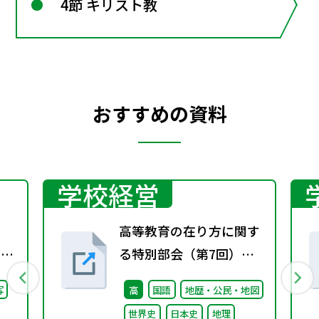
4節 キリスト教
おすすめの資料
学校経営
高等教育の在り方に関す
回）
る特別部会（第7回）配
付資料
写
高
国語
地歴・公民・地図
世界史
日本史
地理