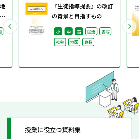
地
『生徒指導提要』の改訂
グ
の背景と目指すもの
図
小
中
高
国語
書写
社会
地図
算数
授業に役立つ資料集