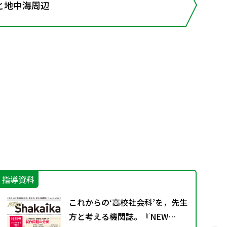
と地中海周辺
指導資料
学
これからの‘高校社会科’を，先生
方と考える機関誌。『NEW