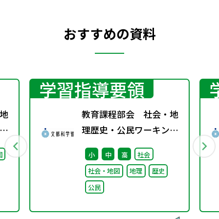
おすすめの資料
学習指導要領
地
教育課程部会 社会・地
グ
理歴史・公民ワーキング
（第7回） 配付資料
図
小
中
高
社会
社会・地図
地理
歴史
公民