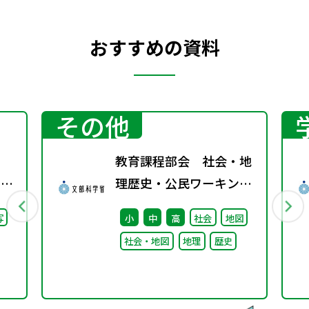
おすすめの資料
その他
教育課程部会 社会・地
回）
理歴史・公民ワーキング
（第10回） 配付資料
写
小
中
高
社会
地図
社会・地図
地理
歴史