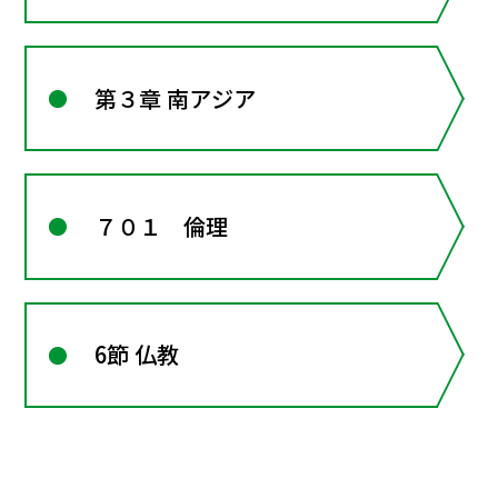
第３章 南アジア
７０１ 倫理
6節 仏教