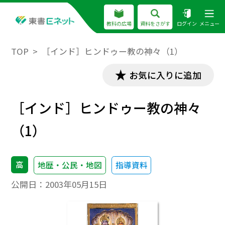
教科の広場
資料をさがす
ログイン
メニュー
TOP
［インド］ヒンドゥー教の神々（1）
お気に入りに追加
［インド］ヒンドゥー教の神々
（1）
高
地歴・公民・地図
指導資料
公開日：
2003年05月15日