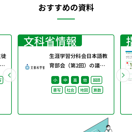
おすすめの資料
文科省情報
生徒
生涯学習分科会日本語教
に
育部会（第2回）の議事
録
写
小
中
高
他
国語
書写
社会
地図
算数