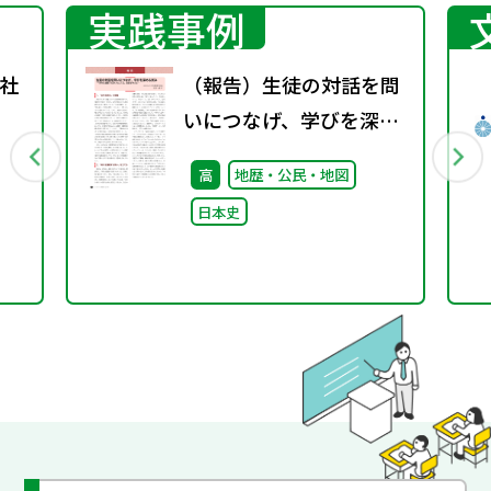
実践事例
社
（報告）生徒の対話を問
いにつなげ、学びを深め
る試み―「時代を通観す
高
地歴・公民・地図
る問いを立てる」意義を
日本史
考える―