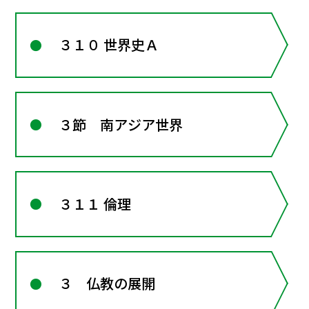
３１０ 世界史Ａ
３節 南アジア世界
３１１ 倫理
３ 仏教の展開