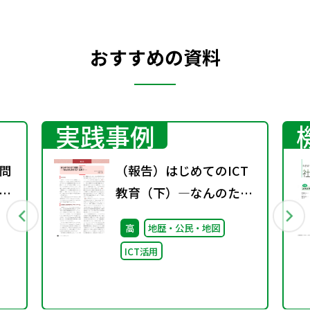
おすすめの資料
実践事例
問
（報告）はじめてのICT
め
教育（下）―なんのため
す
のICT活用？―
高
地歴・公民・地図
を
ICT活用