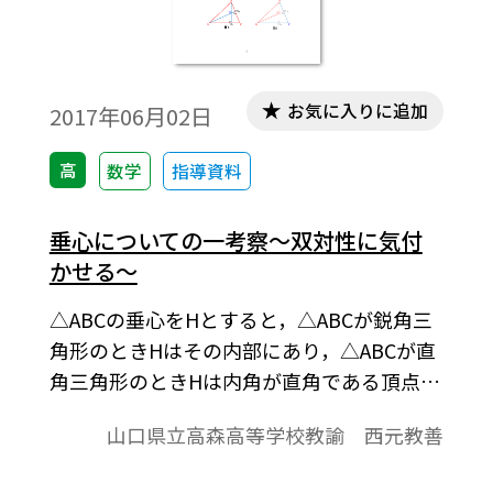
お気に入りに追加
2017年06月02日
高
数学
指導資料
垂心についての一考察～双対性に気付
かせる～
△ABCの垂心をHとすると，△ABCが鋭角三
角形のときHはその内部にあり，△ABCが直
角三角形のときHは内角が直角である頂点に
一致し，△ABCが鈍角三角形のときHはその
山口県立高森高等学校教諭 西元教善
外部にある。このようすを図に描き眺めて
いると，△ABHの垂心が Cであること，同様