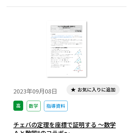
理」「余弦定理」のみの問題だけでなく、
「円周角の定理」や「方べきの定理」など
を活用できる総合的な図形の問題の作問に
挑戦した。
お気に入りに追加
2023年09月08日
高
数学
指導資料
チェバの定理を座標で証明する ～数学
Ａと数学Ⅱのコラボ～