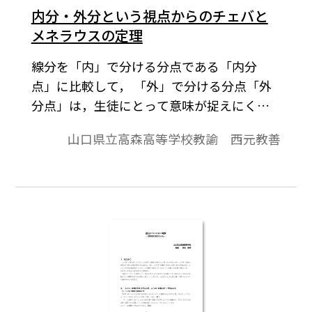
内分・外分という視点からのチェバと
メネラウスの定理
線分を「内」で分ける分点である「内分
点」に比較して， 「外」で分ける分点「外
分点」は，生徒にとって意味が捉えにくい
ようである。本稿では，チェバの定理およ
山口県立高森高等学校教諭 西元教善
びその逆やメネラウスの定理およびその逆
において，３点 が辺 の内分点，外分点のど
ちらになっているかを意識して，そのとき
の状態を考察してみる。※文中の数式は，
「Tosho数式エディタ」で作成されていま
す。ワード文書で数式を正しく表示するため
には，「Tosho数式エディタ」が導入されて
いることが必要です。無償ダウンロードはこ
ちら→無償ダウンロードのご案内