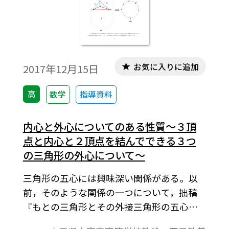
がS＝ｐ＋q／２－１で求められるという
Pickの定理を活用してみたい。※文中の数
式は，「Tosho数式エディタ」で作成されて
います。ワード文書で数式を正しく表示する
ためには，「Tosho数式エディタ」が導入さ
お気に入りに追加
2017年12月15日
れていることが必要です。無償ダウンロード
はこちら→無償ダウンロードのご案内
高
数学
指導資料
内心と外心についてのある性質～３頂
点と内心と２頂点を結んでできる３つ
の三角形の外心について～
三角形の五心には興味深い関係がある。以
前，そのような関係の一つについて，拙稿
『もとの三角形とその外接三角形の五心の
関係 ～傍心を中心にして～ 』で考察し