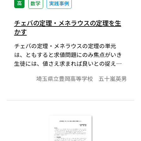
高
数学
実践事例
チェバの定理・メネラウスの定理を生
かす
チェバの定理・メネラウスの定理の単元
は、ともすると求値問題にのみ焦点がいき
生徒には、値さえ求まれば良いとの捉え方
をされがちだが、実は、定理の逆こそが本
埼玉県立豊岡高等学校 五十嵐英男
命であり、教員側の工夫で様々な応用は可
能と思われるので検討を試みた。