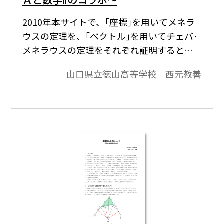
2010年本サイトで、｢座標｣を用いてメネラ
ウスの定理を、｢ベクトル｣を用いてチェバ･
メネラウスの定理をそれぞれ証明するとい
う内容の投稿を行ったことがある。これら
山口県立徳山高等学校 西元教善
に引き続き、本稿では｢座標｣を用いてチェ
バの定理を証明してみたい。