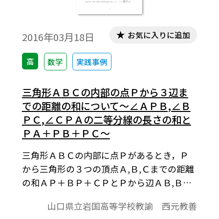
案内
お気に入りに追加
2016年03月18日
高
数学
実践事例
三角形ＡＢＣの内部の点Ｐから３辺ま
での距離の和について～∠ＡＰＢ,∠Ｂ
ＰＣ,∠ＣＰＡの二等分線の長さの和と
ＰＡ＋ＰＢ＋ＰＣ～
三角形ＡＢＣの内部に点Ｐがあるとき，Ｐ
から三角形の３つの頂点Ａ,Ｂ,Ｃまでの距離
の和ＡＰ＋ＢＰ＋ＣＰとＰから辺ＡＢ,ＢＣ,
ＣＡ上の点Ｌ,Ｍ,Ｎまでの距離の和ＬＰ＋Ｍ
山口県立岩国高等学校教諭 西元教善
Ｐ＋ＮＰを比較すれば，ＡＰ＋ＢＰ＋ＣＰ