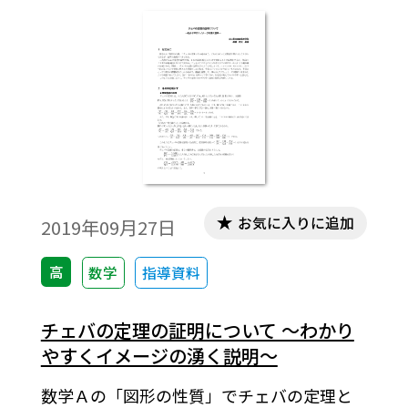
式エディタ」で作成されています。ワード文
書で数式を正しく表示するためには、
「Tosho数式エディタ」が導入されているこ
とが必要です。会員向け無償ダウンロードは
こちら
お気に入りに追加
2019年09月27日
高
数学
指導資料
チェバの定理の証明について ～わかり
やすくイメージの湧く説明～
数学Ａの「図形の性質」でチェバの定理と