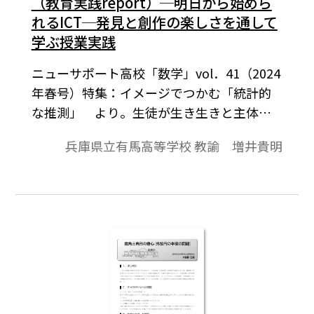
（教育実践report）─明日から始めら
れるICT─発見と創作の楽しさを通して
学ぶ授業実践
ニューサポート高校「数学」vol．41（2024
年春号）特集：イメージでつかむ「統計的
な推測」 より。生徒が生き生きと主体的
に学ぶ授業とは，どのような授業でしょう
兵庫県立有馬高等学校 教諭 増井貴明
か。私は，特に次の 2 点が授業の要素とし
て組み込まれていることだと実感していま
す。「・知的好奇心を刺激するものであるこ
と・自由度が高く個性や独自性が発揮でき
ること」これらの実現のためには，生徒が
何度も試行錯誤することができ，実験や検
証を繰り返すことができる環境が望まし
く，とりわけ 1 人 1 台端末環境との親和性
が非常に高いと考えています。また，