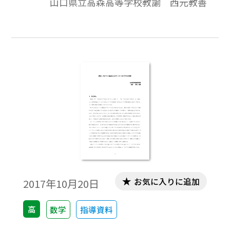
山口県立高森高等学校教諭 西元教善
た。 それは，もとの三角形とその外接三
角形の五心との関係について傍心を中心に
して考察したものであり，①重心 ～各辺の
中点を結んでできる三角形の重心はもとの
三角形の重心に一致～ ，②垂心と外心，③
傍心と垂心と内心，④頂点，内心，傍心と
外接円の関係というような観点から考察し
た。 本稿では，３つの頂点，内心と三角
形の２つの頂点を結んでできる三角形(３つ
ある)の外心(３つある)の計６つの点につい
ての性質を考察する。※文中の数式は，
「Tosho数式エディタ」で作成されていま
す。ワード文書で数式を正しく表示するため
お気に入りに追加
2017年10月20日
には，「Tosho数式エディタ」が導入されて
いることが必要です。無償ダウンロードはこ
高
数学
指導資料
ちら→無償ダウンロードのご案内