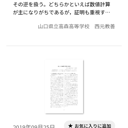
その逆を扱う。どちらかといえば数値計算
が主になりがちであるが，証明も重視すべ
きである。三角形の五心の定理の証明で
山口県立高森高等学校 西元教善
は，３本の直線(線分)が１点で交わることの
証明をするが，事前に「３本の直線(線分)が
１点で交わる」ことを示すにはどのような
考え方で示せばよいかという予備知識が必
要である。同様に，チェバの定理の証明も
どのような考え方で示していくのか，その
ためにはどうすればよいのかを事前に押さ
えた指導をしなければ，生徒にとってはわ
かりにくいものになる。生徒にとっては青
天の霹靂的なことから始めて，議論を展開
して，ほら示せたでしょう…では狐につま
まれたような状態に陥ってしまう。先に
「手の内」を明かしておく方が，行き先が
お気に入りに追加
2019年09月25日