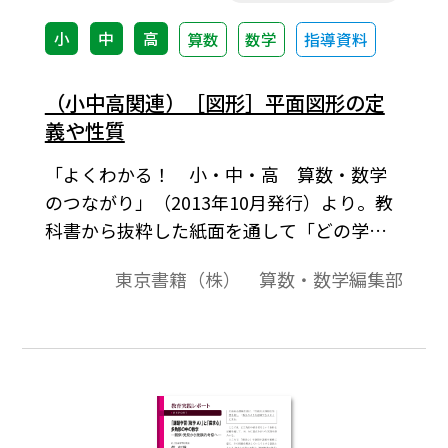
本の直線(あるいは線分)が１点で交わること
を証明するのに，またその証明を理解する
小
中
高
算数
数学
指導資料
ために必要な知識を考察したい。※文中の
数式は，「Tosho数式エディタ」で作成され
（小中高関連）［図形］平面図形の定
ています。ワード文書で数式を正しく表示す
義や性質
るためには，「Tosho数式エディタ」が導入
「よくわかる！ 小・中・高 算数・数学
されていることが必要です。無償ダウンロー
のつながり」（2013年10月発行）より。教
ドはこちら→無償ダウンロードのご案内
科書から抜粋した紙面を通して「どの学年
で」「どんな内容を」「どのように学んで
東京書籍（株） 算数・数学編集部
いるか」が概観できるようになっておりま
す。学習内容のつながりや扱いなどの概要の
説明，学習段階・学習内容の一覧，学習内
容に関する教科書紙面，学習内容に関する
留意点（児童，生徒の実態，取り扱い上の
配慮）などで構成。