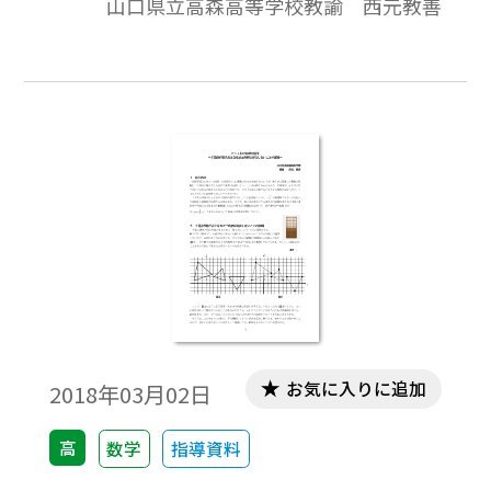
山口県立高森高等学校教諭 西元教善
がなくても正解になる」ことがある問題よ
りは「角の二等分線」という条件を隠し，
そのことを別の条件から判断させる問題設
定の方が問題として適切ではなかろうか。
本稿では，あからさまに角の二等分線とい
う語を表に出さず，「 内心である」を正解
とする問題を作る舞台裏を見せながら，問
題作成の背景を考察してみたい。※文中の
数式は，「Tosho数式エディタ」で作成され
ています。ワード文書で数式を正しく表示す
るためには，「Tosho数式エディタ」が導入
されていることが必要です。無償ダウンロー
ドはこちら→無償ダウンロードのご案内
お気に入りに追加
2018年03月02日
高
数学
指導資料