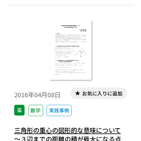
に△BCHの垂心がA，△CAHの垂心がBであ
ることに気付く。 本稿では，そのことを
踏まえて，頂点A，B，Cからそれぞれの対辺
BC，CA，ABあるいはそれらの延長に下した
垂線の足をそれぞれHA，HB，HCとすると
き，A，B，C，H ，HA，HB，HCの間にはど
のような関係があるか考察する。※文中の
数式は，「Tosho数式エディタ」で作成され
ています。ワード文書で数式を正しく表示す
るためには，「Tosho数式エディタ」が導入
されていることが必要です。会員向け無償ダ
お気に入りに追加
2016年04月08日
ウンロードはこちら→https://ten.tokyo-
shoseki.co.jp/login/newenter.php?
高
数学
実践事例
wurl=/detail/40776/
三角形の重心の図形的な意味について
～３辺までの距離の積が最大になる点