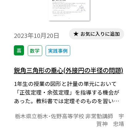
GeoGebra をはじめとする動的数学ソフトウ
ェアの活用も欠かせません。本稿では，生
徒の発見や創作といった体験活動を主軸と
した授業実践を紹介します。
お気に入りに追加
2023年10月20日
高
数学
実践事例
鋭角三角形の垂心(外接円の半径の問題)
1年生の授業の図形と計量の単元において
「正弦定理・余弦定理」を指導する機会が
あった。教科書では定理そのものを習いた
てのこともあり、定番の問題を用いた演習
栃木県立栃木･佐野高等学校 非常勤講師 宇
を繰り返し行った。正弦定理と余弦定理の
賀神 忠靖
使い分けについての指導程度でこの単元の
授業は終了した。そこでまさに「正弦定