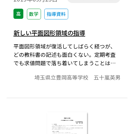
見えてわかりやすいと言える。このような
立場に立って，チェバの定理のわかりやす
高
数学
指導資料
い証明の指導を考察してみる。※文中の数
式は，「Tosho数式エディタ」で作成されて
新しい平面図形領域の指導
います。ワード文書で数式を正しく表示する
平面図形領域が復活してしばらく経つが、
ためには，「Tosho数式エディタ」が導入さ
どの教科書の記述も面白くない。定期考査
れていることが必要です。会員向け無償ダウ
でも求値問題で落ち着いてしまうことは誠
ンロードはこちら→https://ten.tokyo-
に残念だ。それを改善したいと思い筆をと
shoseki.co.jp/login/newenter.php?
埼玉県立豊岡高等学校 五十嵐英男
った。
wurl=/detail/40776/