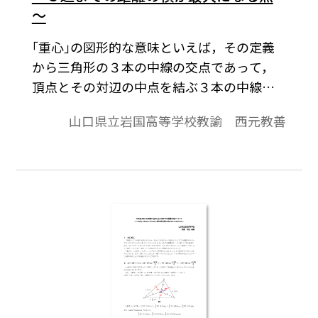
～
｢重心｣の図形的な意味といえば，その定義
から三角形の３本の中線の交点であって，
頂点とその対辺の中点を結ぶ３本の中線を
それぞれ２：１に内分するということであ
山口県立岩国高等学校教諭 西元教善
る。では，これとは別に重心の図形的な意
味を説明せよと問われるとどう答えること
ができるのであろうか。 本稿では，三角
形の面積，正弦定理，３数の相加・相乗平
均の関係を使って，これらを考察する。※
文中の数式は，「Tosho数式エディタ」で作
成されています。ワード文書で数式を正しく
表示するためには，「Tosho数式エディタ」
が導入されていることが必要です。無償ダウ
ンロードはこちら→無償ダウンロードのご