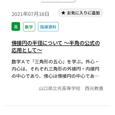
お気に入りに追加
2021年07月16日
高
数学
指導資料
傍接円の半径について ～半角の公式の
応用として～
数学Ａで「三角形の五心」を学ぶ。外心・
内心は、それぞれ三角形の外接円・内接円
の中心であり、傍心は傍接円の中心であ
る。円の中心がわかれば、次に半径の大き
山口県立光高等学校 西元教善
さがいくらであるかが気にかかる。そこで
本稿では、△ABCの∠Aに対する傍接円の半
径（RAとする）を、半角の公式を利用して
求めてみたい。※文中の数式は、「Tosho数