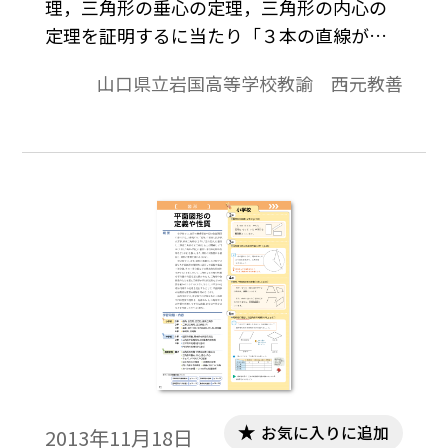
理，三角形の垂心の定理，三角形の内心の
定理を証明するに当たり「３本の直線が１
点で交わること」をどのように示したらよ
山口県立岩国高等学校教諭 西元教善
いのか，つまり，どのようなことを示せば
「３本の直線が１点で交わること」を示し
たことになるのかについて事前に明確に示
しておくべきではないかと思う。証明の中
に示してあると言えばそれまでであるが，
証明をする前に予備知識として生徒が持っ
ていなければならない。それは「点の一
致」に言及することになるので，これにつ
いてもそうである。何を手掛かりに考える
のか，それを事前に理解していなければ証
明がわかりにくいものになる。そのような
ことを踏まえて，本稿では，三角形の重
心，外心，垂心，内心の定理において，３
お気に入りに追加
2013年11月18日