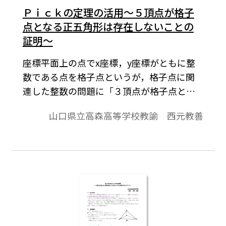
Ｐｉｃｋの定理の活用～５頂点が格子
点となる正五角形は存在しないことの
証明～
座標平面上の点でx座標，y座標がともに整
数である点を格子点というが，格子点に関
連した整数の問題に「３頂点が格子点とな
る正三角形は存在しない」ことを証明する
山口県立高森高等学校教諭 西元教善
ものがある。正四角形つまり正方形であれ
ば４頂点が格子点になるものは存在する。
では「５頂点が格子点となる正五角形は存
在しない」ことはどのように証明すればよ
いのであろうか。 格子点を頂点とする多
角形の面積を求めるには格子多角形の内部
にある格子点の個数（ｐ）と辺上の格子点
の個数（ｑ）を用いて，格子多角形の面積S