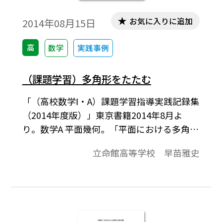
お気に入りに追加
2014年08月15日
高
数学
実践事例
（課題学習）多角形をたたむ
「（高校数学Ⅰ・A）課題学習指導実践記録集
（2014年度版）」東京書籍2014年8月よ
り。数学A 平面幾何。「平面における多角形
は全ての辺が一直線上に重なるように折り
立命館高等学校 早苗雅史
たたむことができる」ことを，三角形の内
心と傍心の性質を利用して理解する。身近
な折り紙を教具として用いることで，より
感覚的な理解力を手助けする。