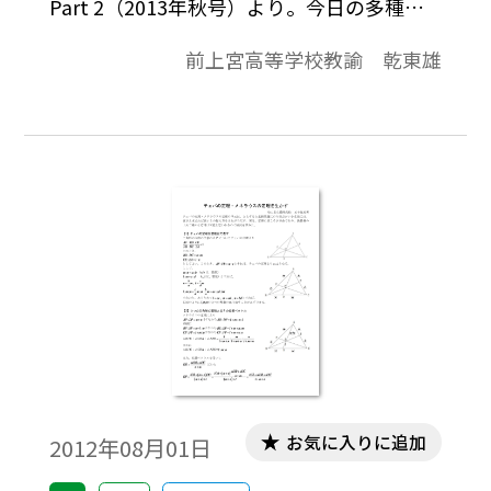
Part 2（2013年秋号）より。今日の多種多
様で雑多な情報が渦巻く社会の中で，私た
前上宮高等学校教諭 乾東雄
ちの「もの」に対する考え方や見方は，大
きく影響を受けている。
お気に入りに追加
2012年08月01日