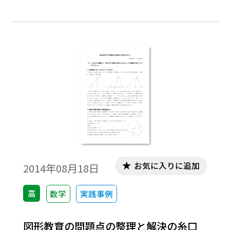
＞ＬＰ＋ＭＰ＋ＮＰであることは一見して
わかる。本稿では，∠ＡＰＢ，∠ＢＰＣ，
∠ＣＰＡの二等分線と辺ＡＢ,ＢＣ,ＣＡの交
点をそれぞれＬ,Ｍ,Ｎとするとき，ＡＰ＋Ｂ
Ｐ＋ＣＰ≧２(ＬＰ＋ＭＰ＋ＮＰ)であるこ
と，および等号が成立するときの三角形の
形状と点Ｐの位置を中心にして考察する。
※文中の数式は，「Tosho数式エディタ」で
作成されています。ワード文書で数式を正し
く表示するためには，「Tosho数式エディ
タ」が導入されていることが必要です。無償
ダウンロードはこちら→無償ダウンロード
お気に入りに追加
2014年08月18日
のご案内
高
数学
実践事例
図形教育の問題点の整理と解決の糸口