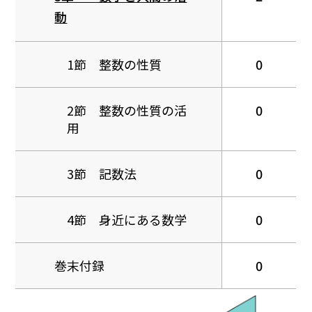
動
1節 整数の性質
0
2節 整数の性質の活
0
用
3節 記数法
0
4節 身近にある数学
0
巻末付録
0