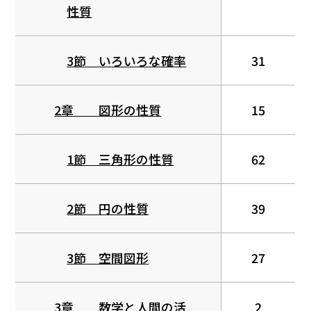
性質
3節 いろいろな確率
31
2章 図形の性質
15
1節 三角形の性質
62
2節 円の性質
39
3節 空間図形
27
3章 数学と人間の活
2