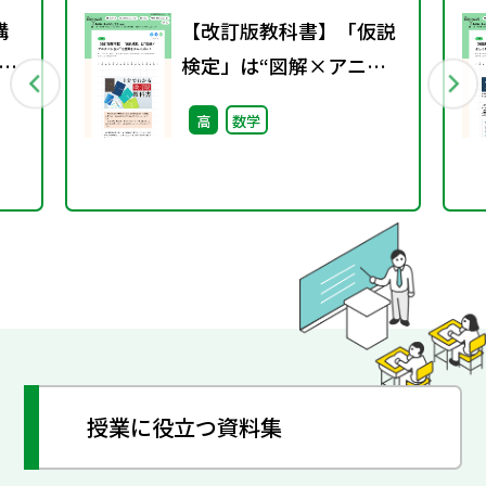
購
【改訂版教科書】「仮説
科
検定」は“図解×アニメ
書
ーション”で授業をスム
高
数学
能
ーズに！
授業に役立つ資料集