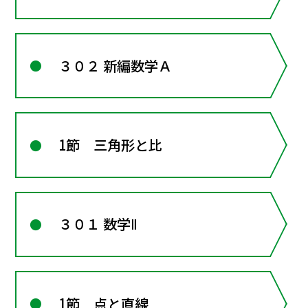
３０２ 新編数学Ａ
1節 三角形と比
３０１ 数学Ⅱ
1節 点と直線