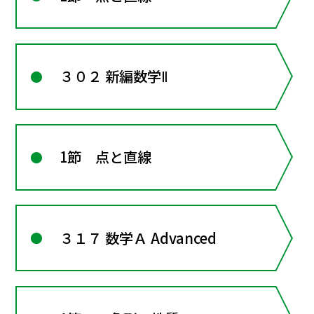
３０２ 新編数学Ⅱ
1節 点と直線
３１７ 数学Ａ Advanced