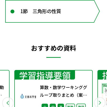
1節 三角形の性質
おすすめの資料
学習指導要領
動
算数・数学ワーキンググ
す
ループ取りまとめ（案）
※会議後修正
小
中
高
算数
数学