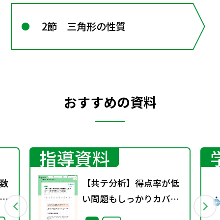
2節 三角形の性質
おすすめの資料
指導資料
数
【共テ分析】得点率が低
い問題もしっかりカバー
（攻略!共通テストPick