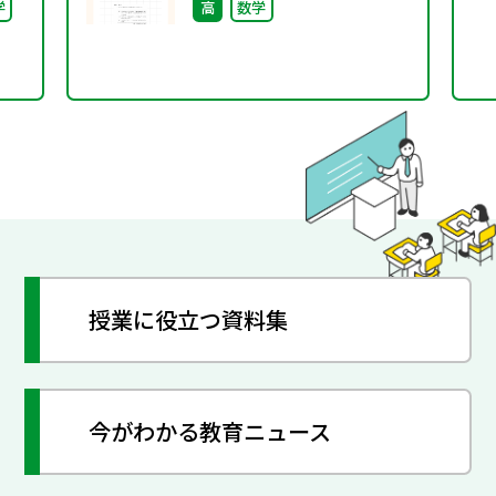
学
高
数学
Up）
授業に役立つ資料集
今がわかる教育ニュース